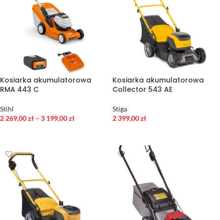
Kosiarka akumulatorowa
Kosiarka akumulatorowa
RMA 443 C
Collector 543 AE
Stihl
Stiga
2 269,00
zł
–
3 199,00
zł
2 399,00
zł
WYBIERZ OPCJE
DODAJ DO KOSZYKA