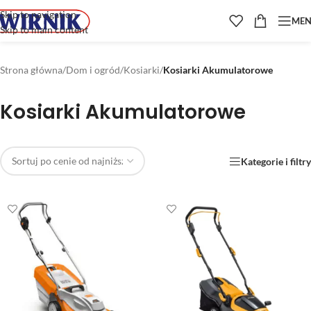
Skip to navigation
ME
Skip to main content
Strona główna
/
Dom i ogród
/
Kosiarki
/
Kosiarki Akumulatorowe
Kosiarki Akumulatorowe
Kategorie i filtry