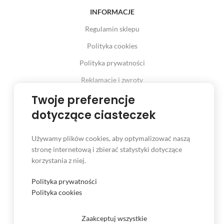
INFORMACJE
Regulamin sklepu
Polityka cookies
Polityka prywatności
Reklamacje i zwroty
Prawo odstąpienia od umowy
Twoje preferencje
dotyczące ciasteczek
Używamy plików cookies, aby optymalizować naszą
INFORMACJE
stronę internetową i zbierać statystyki dotyczące
korzystania z niej.
Serwis
Kontakt
Polityka prywatności
Polityka cookies
Czas i koszt dostawy
Formy płatności
Zaakceptuj wszystkie