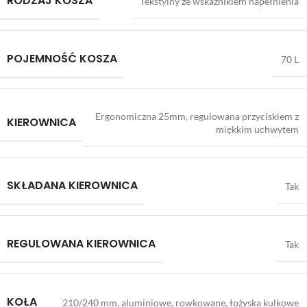
RODZAJ KOSZA
Tekstylny ze wskaźnikiem napełnienia
POJEMNOŚĆ KOSZA
70 L
Ergonomiczna 25mm, regulowana przyciskiem z
KIEROWNICA
miękkim uchwytem
SKŁADANA KIEROWNICA
Tak
REGULOWANA KIEROWNICA
Tak
KOŁA
210/240 mm, aluminiowe, rowkowane, łożyska kulkowe