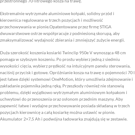
przestronnego 70-litrowego kosza na trawę.
Ekstremalnie wytrzymałe aluminiowe kołpaki, solidny przód i
kierownica regulowana w trzech pozycjach i możliwość
przechowywania w pionie.Opatentowane przez firmę STIGA
dwuwarstwowe ostrze współpracuje z podniesioną skorupą, aby
zmaksymalizować wydajność zbierania i zmniejszyć zużycie energii.
Duża szerokość koszenia kosiarki Twinclip 950e V wynosząca 48 cm
pomaga w szybszym koszeniu. Po prostu wybierz jedną z siedmiu
wysokości cięcia, wybierz prędkość na intuicyjnym panelu sterowania,
naciśnij przycisk i gotowe. Opróżnianie kosza na trawę o pojemności 70 l
jest łatwe dzięki systemowi OneMotion, który umożliwia zdejmowanie i
zakładanie pojemnika jedną ręką. Przeszkody również nie stanowią
problemu, dzięki wyjątkowo wytrzymałym aluminiowym kołpakom i
uchwytowi do przenoszenia oraz osłonom przednim maszyny. Aby
zapewnić łatwe i wydajne przechowywanie posiada składaną w trzech
pozycjach kierownicę a całą kosiarkę można ustawić w pionie.
Akumulator 2×7,5 Ah i podwójna ładowarka znajdują się w zestawie.