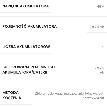
NAPIĘCIE AKUMULATORA
48 V
POJEMNOŚĆ AKUMULATORA
2 x 7,5 Ah
LICZBA AKUMULATORÓW
2
SUGEROWANA POJEMNOŚĆ
2 x 7,5
AKUMULATORA/BATERII
Ah
METODA
Zbieranie do kosza, mulczowanie, tylny wyrzut,
KOSZENIA
boczny wyrzut