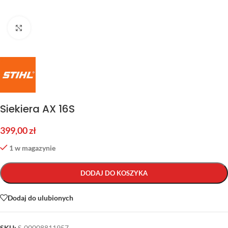
Kliknij aby powiększyć
Siekiera AX 16S
399,00
zł
1 w magazynie
DODAJ DO KOSZYKA
Dodaj do ulubionych
SKU:
S-00008811957