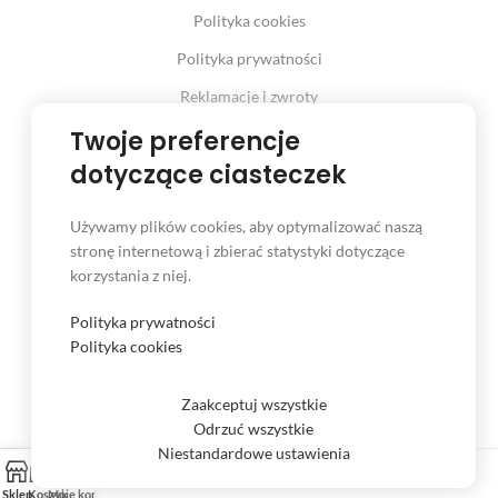
Polityka cookies
Polityka prywatności
Reklamacje i zwroty
Prawo odstąpienia od umowy
Twoje preferencje
dotyczące ciasteczek
Używamy plików cookies, aby optymalizować naszą
INFORMACJE
stronę internetową i zbierać statystyki dotyczące
korzystania z niej.
Serwis
Kontakt
Polityka prywatności
Polityka cookies
Czas i koszt dostawy
Formy płatności
Zaakceptuj wszystkie
Odrzuć wszystkie
Niestandardowe ustawienia
Sklep
Koszyk
Moje konto