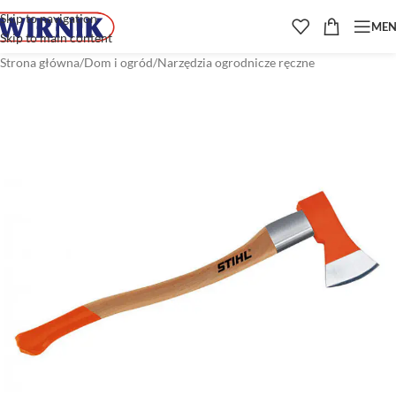
Skip to navigation
ME
Skip to main content
Strona główna
/
Dom i ogród
/
Narzędzia ogrodnicze ręczne