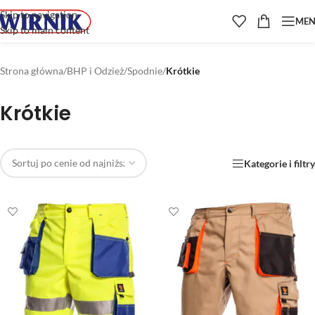
Skip to navigation
ME
Skip to main content
Strona główna
/
BHP i Odzież
/
Spodnie
/
Krótkie
Krótkie
Kategorie i filtry