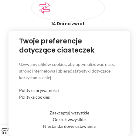
14 Dni na zwrot
Dokonaj zwrotu towaru w czasie 14 dni
Twoje preferencje
dotyczące ciasteczek
Używamy plików cookies, aby optymalizować naszą
stronę internetową i zbierać statystyki dotyczące
korzystania z niej.
Plan Niepodległości 3B
89-600 Chojnice
Polityka prywatności
Tel. (52) 397 81 60
Polityka cookies
Tel. kom. 606 435 379
sklep.wirnik@gmail.com
sklep@wirnik.com
Zaakceptuj wszystkie
Odrzuć wszystkie
Niestandardowe ustawienia