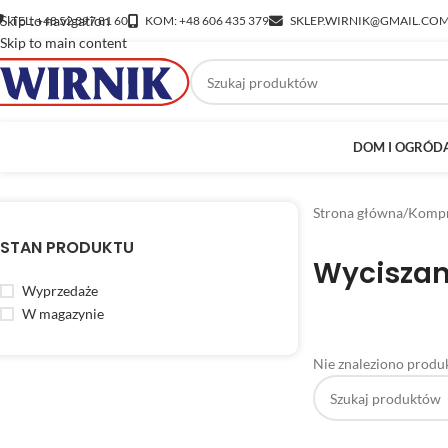
Skip to navigation
TEL: +48 52 397 81 60
KOM: +48 606 435 379
SKLEP.WIRNIK@GMAIL.CO
Skip to main content
DOM I OGRÓD
Strona główna
/
Kompr
STAN PRODUKTU
Wycisza
Wyprzedaże
W magazynie
Nie znaleziono produk