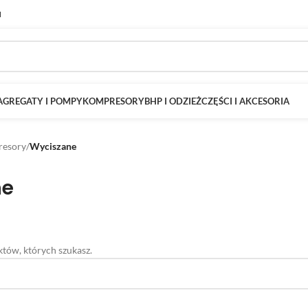
M
AGREGATY I POMPY
KOMPRESORY
BHP I ODZIEŻ
CZĘŚCI I AKCESORIA
esory
/
Wyciszane
ne
tów, których szukasz.