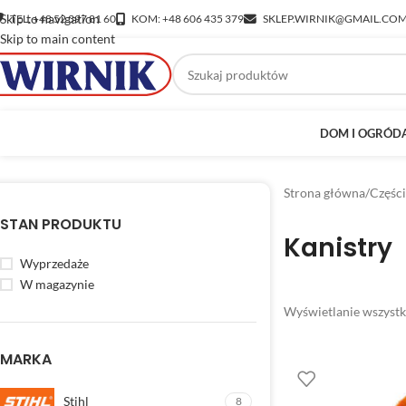
Skip to navigation
TEL: +48 52 397 81 60
KOM: +48 606 435 379
SKLEP.WIRNIK@GMAIL.CO
Skip to main content
DOM I OGRÓD
Strona główna
/
Części
STAN PRODUKTU
Kanistry
Wyprzedaże
W magazynie
Wyświetlanie wszystk
MARKA
Stihl
8