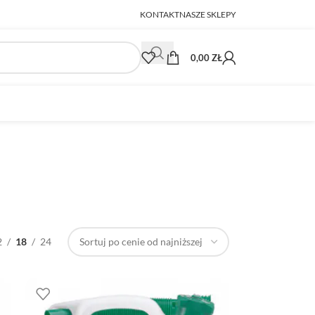
KONTAKT
NASZE SKLEPY
0,00
ZŁ
2
18
24