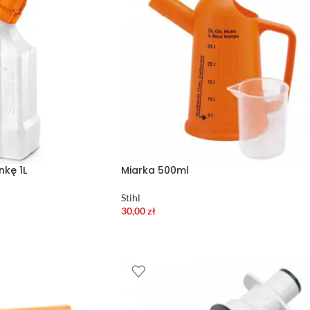
nkę 1L
Miarka 500ml
Stihl
30,00
zł