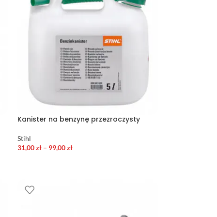
Kanister na benzynę przezroczysty
Stihl
31,00
zł
–
99,00
zł