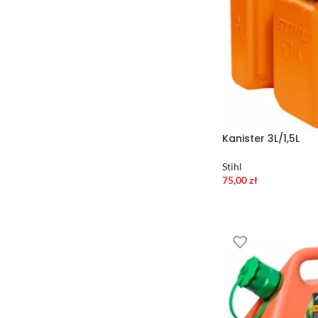
Kanister 3L/1,5L
Stihl
75,00
zł