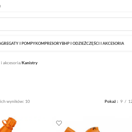
M
AGREGATY I POMPY
KOMPRESORY
BHP I ODZIEŻ
CZĘŚCI I AKCESORIA
 i akcesoria
/
Kanistry
ich wyników: 10
Pokaż
9
1