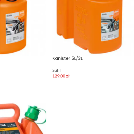
Kanister 5L/3L
Stihl
129,00
zł