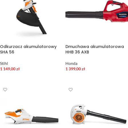
Odkurzacz akumulatorowy
Dmuchawa akumulatorowa
SHA 56
HHB 36 AXB
Stihl
Honda
1 149,00
zł
1 399,00
zł
WYBIERZ OPCJE
DODAJ DO KOSZYKA