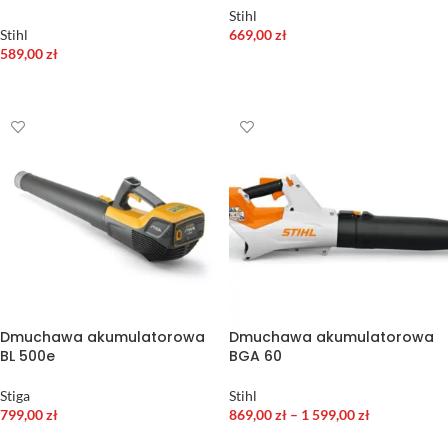
Stihl
Stihl
669,00
zł
589,00
zł
DODAJ DO KOSZYKA
DODAJ DO KOSZYKA
Dmuchawa akumulatorowa
Dmuchawa akumulatorowa
BL 500e
BGA 60
Stiga
Stihl
799,00
zł
869,00
zł
–
1 599,00
zł
DODAJ DO KOSZYKA
WYBIERZ OPCJE