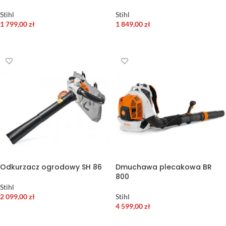
Stihl
Stihl
1 799,00
zł
1 849,00
zł
DODAJ DO KOSZYKA
DODAJ DO KOSZYKA
Odkurzacz ogrodowy SH 86
Dmuchawa plecakowa BR
800
Stihl
2 099,00
zł
Stihl
4 599,00
zł
DODAJ DO KOSZYKA
DODAJ DO KOSZYKA