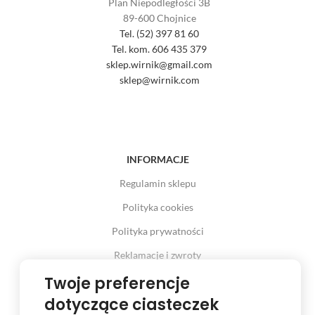
Plan Niepodległości 3B
89-600 Chojnice
Tel. (52) 397 81 60
Tel. kom. 606 435 379
sklep.wirnik@gmail.com
sklep@wirnik.com
INFORMACJE
Regulamin sklepu
Polityka cookies
Polityka prywatności
Reklamacje i zwroty
Prawo odstąpienia od umowy
Twoje preferencje
dotyczące ciasteczek