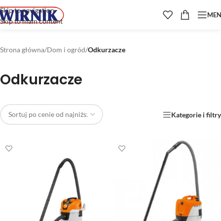
Skip to navigation
ME
Skip to main content
Strona główna
/
Dom i ogród
/
Odkurzacze
Odkurzacze
Kategorie i filtry