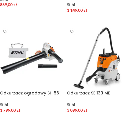
869,00
zł
Stihl
1 149,00
zł
DODAJ DO KOSZYKA
WYBIERZ OPCJE
Odkurzacz ogrodowy SH 56
Odkurzacz SE 133 ME
Stihl
Stihl
1 799,00
zł
3 099,00
zł
DODAJ DO KOSZYKA
DODAJ DO KOSZYKA