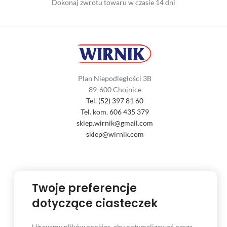
Dokonaj zwrotu towaru w czasie 14 dni
Plan Niepodległości 3B
89-600 Chojnice
Tel. (52) 397 81 60
Tel. kom. 606 435 379
sklep.wirnik@gmail.com
sklep@wirnik.com
Twoje preferencje
INFORMACJE
dotyczące ciasteczek
Regulamin sklepu
Polityka cookies
Używamy plików cookies, aby optymalizować naszą