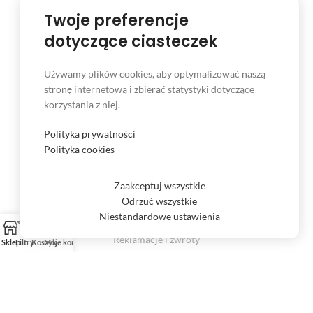
89-600 Chojnice
Twoje preferencje
Tel. (52) 397 81 60
Tel. kom. 606 435 379
dotyczące ciasteczek
sklep.wirnik@gmail.com
sklep@wirnik.com
Używamy plików cookies, aby optymalizować naszą
stronę internetową i zbierać statystyki dotyczące
korzystania z niej.
Polityka prywatności
INFORMACJE
Polityka cookies
Regulamin sklepu
Zaakceptuj wszystkie
Polityka cookies
Odrzuć wszystkie
Polityka prywatności
Niestandardowe ustawienia
Reklamacje i zwroty
Sklep
Filtry
Koszyk
Moje konto
Prawo odstąpienia od umowy