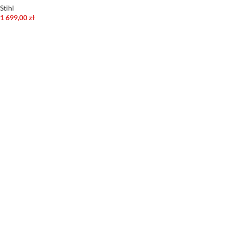
Stihl
1 699,00
zł
DODAJ DO KOSZYKA