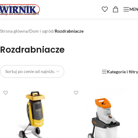
Skip to navigation
ME
Skip to main content
Strona główna
/
Dom i ogród
/
Rozdrabniacze
Rozdrabniacze
Kategorie i filtry