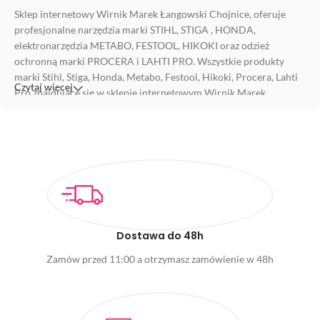
Sklep internetowy Wirnik Marek Łangowski Chojnice, oferuje
profesjonalne narzędzia marki STIHL, STIGA , HONDA,
elektronarzędzia METABO, FESTOOL, HIKOKI oraz odzież
ochronną marki PROCERA i LAHTI PRO. Wszystkie produkty
marki Stihl, Stiga, Honda, Metabo, Festool, Hikoki, Procera, Lahti
Czytaj więcej
Pro znajdujące się w sklepie internetowym Wirnik Marek
Łangowski sprzedawane są przez profesjonalnego dealera z ponad
25 letnim doświadczeniem w handlu. Wśród proponowanych
produktów marek Stihl, Stiga, Honda, Metabo, Festool, Hikoki,
Procera, Lahti Pro znajdziesz również akcesoria, części zamienne i
produkty wykorzystywane podczas eksploatacji maszyn. Sklep
internetowy Wirnik Marek Łangowski oferuje zakupy dla klientów
indywidualnych oraz dla firm.
Sklep internetowy i stacjonarny z kosiarkami i robotami
Dostawa do 48h
koszącymi od autoryzowanego dealera Honda
Zamów przed 11:00 a otrzymasz zamówienie w 48h
WIRNIK MAREK ŁANGOWSKI to jedyna firma sprzedająca
roboty koszące Honda Miimo w powiatach chojnickim,
człuchowskim, tucholskim oraz sępoleńskim o statusie