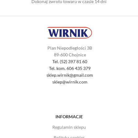
Dokonaj zwrotu towaru w czasie 14 dni
Serwis
Sklep Wirnik Marek Łangowski Chojnice oferuje serwis
gwarancyjny i pogwarancyjny Stihl, Stiga,Honda, Briggs&Stratton,
Karcher
Plan Niepodległości 3B
Oferowane produkty
89-600 Chojnice
Tel. (52) 397 81 60
Pilarki do drewna spalinowe, elektryczne i akumulatorowe
Tel. kom. 606 435 379
Kosiarki i Kosy spalinowe, elektryczne i akumulatorowe
sklep.wirnik@gmail.com
Traktorki ogrodowe
sklep@wirnik.com
Roboty koszące
Dmuchawy i odkurzacze ogrodowe
Maszyny ogrodnicze
Agregaty prądotwórcze
Pompy spalinowe i elektryczne
Kaski, nauszniki, okulary, rękawice, buty
INFORMACJE
Wiertarki
Regulamin sklepu
Wkrętarki
Młotowiertarki
Polityka cookies