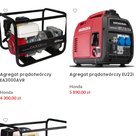
Agregat prądotwórczy
Agregat prądotwórczy EU22i
EA3000AVR
Honda
Honda
5 890,00
zł
4 300,00
zł
DODAJ DO KOSZYKA
DODAJ DO KOSZYKA