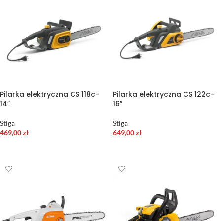
Pilarka elektryczna CS 118c-
Pilarka elektryczna CS 122c-
14″
16″
Stiga
Stiga
469,00
zł
649,00
zł
DODAJ DO KOSZYKA
DODAJ DO KOSZYKA