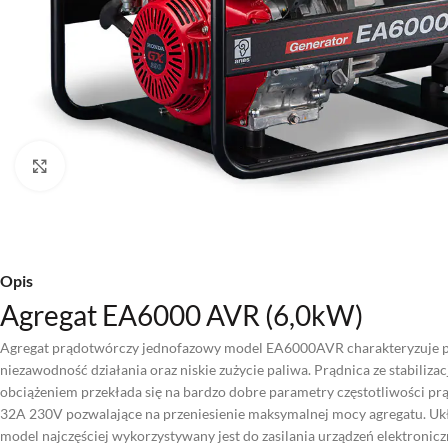
Kliknij aby powiększyć
Opis
Agregat EA6000 AVR (6,0kW)
Agregat prądotwórczy jednofazowy model EA6000AVR charakteryzuje pr
niezawodność działania oraz niskie zużycie paliwa. Prądnica ze stabili
obciążeniem przekłada się na bardzo dobre parametry częstotliwości pr
32A 230V pozwalające na przeniesienie maksymalnej mocy agregatu. Układ
model najczęściej wykorzystywany jest do zasilania urządzeń elektroni