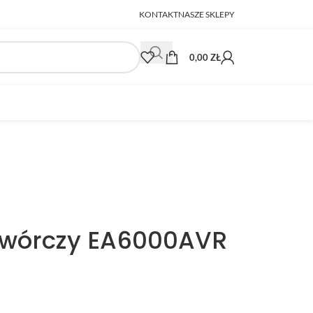
KONTAKT
NASZE SKLEPY
0,00
ZŁ
twórczy EA6000AVR