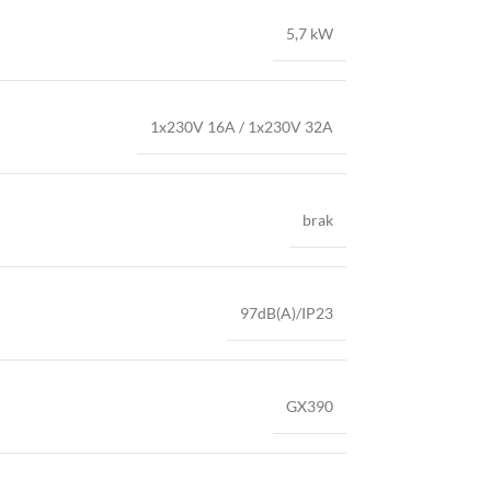
5,7 kW
1x230V 16A / 1x230V 32A
brak
97dB(A)/IP23
GX390