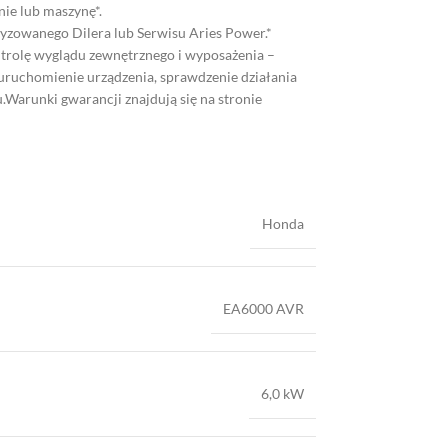
ie lub maszynę*.
yzowanego Dilera lub Serwisu Aries Power.*
ntrolę wyglądu zewnętrznego i wyposażenia –
 uruchomienie urządzenia, sprawdzenie działania
.Warunki gwarancji znajdują się na stronie
Honda
EA6000 AVR
6,0 kW