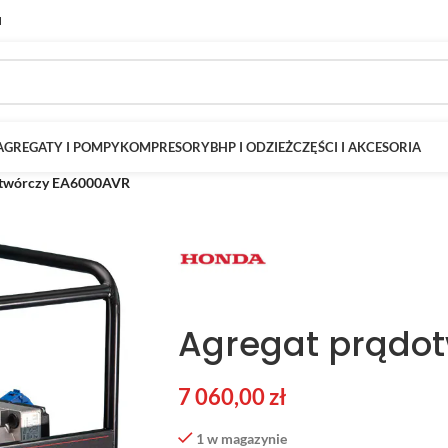
M
AGREGATY I POMPY
KOMPRESORY
BHP I ODZIEŻ
CZĘŚCI I AKCESORIA
otwórczy EA6000AVR
Agregat prądo
7 060,00
zł
1 w magazynie