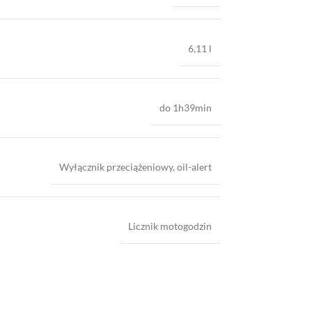
6,11 l
do 1h39min
Wyłącznik przeciążeniowy, oil-alert
Licznik motogodzin