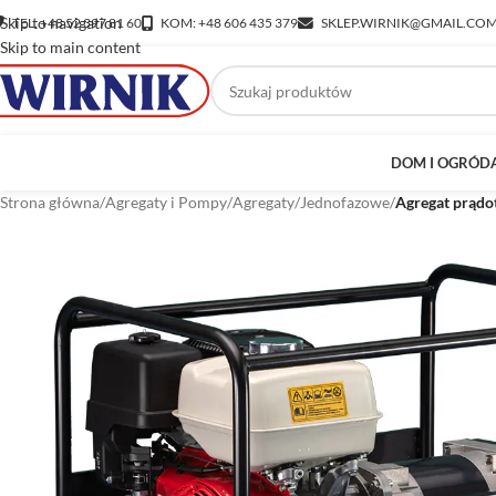
Skip to navigation
TEL: +48 52 397 81 60
KOM: +48 606 435 379
SKLEP.WIRNIK@GMAIL.CO
Skip to main content
DOM I OGRÓD
Strona główna
/
Agregaty i Pompy
/
Agregaty
/
Jednofazowe
/
Agregat prąd