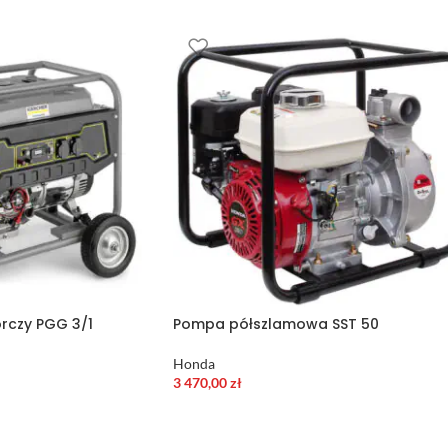
rczy PGG 3/1
Pompa półszlamowa SST 50
Honda
3 470,00
zł