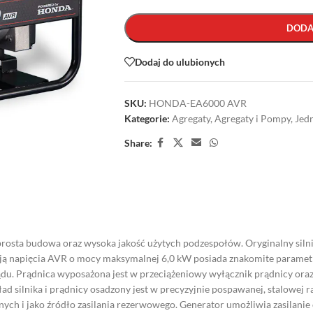
DODA
Dodaj do ulubionych
SKU:
HONDA-EA6000 AVR
Kategorie:
Agregaty
,
Agregaty i Pompy
,
Jed
Share:
osta budowa oraz wysoka jakość użytych podzespołów. Oryginalny siln
zacją napięcia AVR o mocy maksymalnej 6,0 kW posiada znakomite paramet
ądu. Prądnica wyposażona jest w przeciążeniowy wyłącznik prądnicy oraz
 silnika i prądnicy osadzony jest w precyzyjnie pospawanej, stalowej ra
cznych i jako źródło zasilania rezerwowego. Generator umożliwia zasila