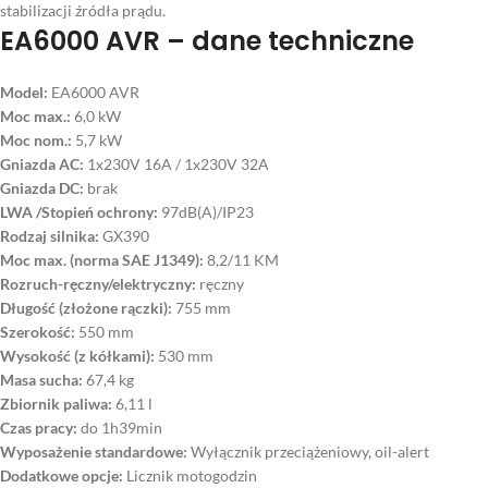
stabilizacji źródła prądu.
EA6000 AVR – dane techniczne
Model:
EA6000 AVR
Moc max.:
6,0 kW
Moc nom.:
5,7 kW
Gniazda AC:
1x230V 16A / 1x230V 32A
Gniazda DC:
brak
LWA /Stopień ochrony:
97dB(A)/IP23
Rodzaj silnika:
GX390
Moc max. (norma SAE J1349):
8,2/11 KM
Rozruch-ręczny/elektryczny:
ręczny
Długość (złożone rączki):
755 mm
Szerokość:
550 mm
Wysokość (z kółkami):
530 mm
Masa sucha:
67,4 kg
Zbiornik paliwa:
6,11 l
Czas pracy:
do 1h39min
Wyposażenie standardowe:
Wyłącznik przeciążeniowy, oil-alert
Dodatkowe opcje:
Licznik motogodzin