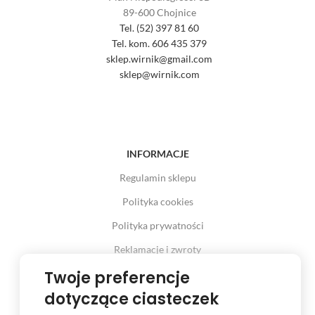
89-600 Chojnice
Tel. (52) 397 81 60
Tel. kom. 606 435 379
sklep.wirnik@gmail.com
sklep@wirnik.com
INFORMACJE
Regulamin sklepu
Polityka cookies
Polityka prywatności
Reklamacje i zwroty
Prawo odstąpienia od umowy
Twoje preferencje
dotyczące ciasteczek