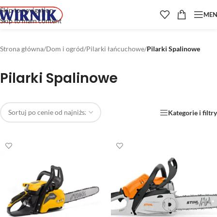
Skip to navigation
ME
Skip to main content
Strona główna
/
Dom i ogród
/
Pilarki łańcuchowe
/
Pilarki Spalinowe
Pilarki Spalinowe
Kategorie i filtry