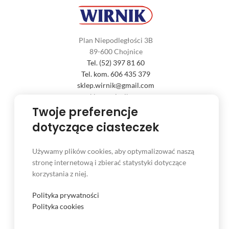
Plan Niepodległości 3B
89-600 Chojnice
Tel. (52) 397 81 60
Tel. kom. 606 435 379
sklep.wirnik@gmail.com
sklep@wirnik.com
Twoje preferencje
dotyczące ciasteczek
Używamy plików cookies, aby optymalizować naszą
INFORMACJE
stronę internetową i zbierać statystyki dotyczące
Regulamin sklepu
korzystania z niej.
Polityka cookies
Polityka prywatności
Polityka cookies
Polityka prywatności
Reklamacje i zwroty