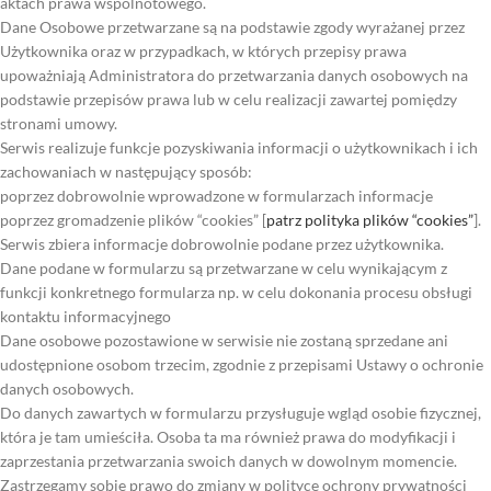
aktach prawa wspólnotowego.
Dane Osobowe przetwarzane są na podstawie zgody wyrażanej przez
Użytkownika oraz w przypadkach, w których przepisy prawa
upoważniają Administratora do przetwarzania danych osobowych na
podstawie przepisów prawa lub w celu realizacji zawartej pomiędzy
stronami umowy.
Serwis realizuje funkcje pozyskiwania informacji o użytkownikach i ich
zachowaniach w następujący sposób:
poprzez dobrowolnie wprowadzone w formularzach informacje
poprzez gromadzenie plików “cookies” [
patrz polityka plików “cookies”
].
Serwis zbiera informacje dobrowolnie podane przez użytkownika.
Dane podane w formularzu są przetwarzane w celu wynikającym z
funkcji konkretnego formularza np. w celu dokonania procesu obsługi
kontaktu informacyjnego
Dane osobowe pozostawione w serwisie nie zostaną sprzedane ani
udostępnione osobom trzecim, zgodnie z przepisami Ustawy o ochronie
danych osobowych.
Do danych zawartych w formularzu przysługuje wgląd osobie fizycznej,
która je tam umieściła. Osoba ta ma również prawa do modyfikacji i
zaprzestania przetwarzania swoich danych w dowolnym momencie.
Zastrzegamy sobie prawo do zmiany w polityce ochrony prywatności