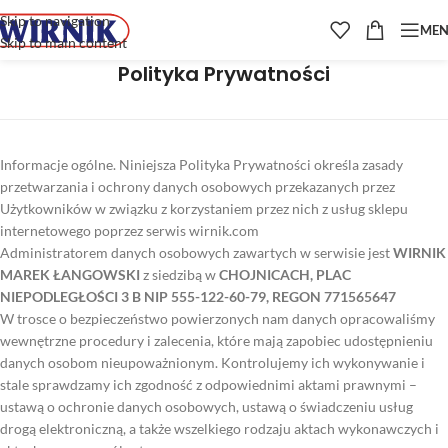
Skip to navigation
ME
Skip to main content
Polityka Prywatności
Informacje ogólne. Niniejsza Polityka Prywatności określa zasady
przetwarzania i ochrony danych osobowych przekazanych przez
Użytkowników w związku z korzystaniem przez nich z usług sklepu
internetowego poprzez serwis wirnik.com
Administratorem danych osobowych zawartych w serwisie jest
WIRNIK
MAREK ŁANGOWSKI
z siedzibą w
CHOJNICACH, PLAC
NIEPODLEGŁOŚCI 3 B NIP 555-122-60-79, REGON 771565647
W trosce o bezpieczeństwo powierzonych nam danych opracowaliśmy
wewnętrzne procedury i zalecenia, które mają zapobiec udostępnieniu
danych osobom nieupoważnionym. Kontrolujemy ich wykonywanie i
stale sprawdzamy ich zgodność z odpowiednimi aktami prawnymi –
ustawą o ochronie danych osobowych, ustawą o świadczeniu usług
drogą elektroniczną, a także wszelkiego rodzaju aktach wykonawczych i