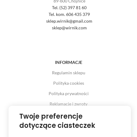
89-600 Chojnice
Tel. (52) 397 81 60
Tel. kom. 606 435 379
sklep.wirnik@gmail.com
sklep@wirnik.com
INFORMACJE
Regulamin sklepu
Polityka cookies
Polityka prywatności
Reklamacje i zwroty
Prawo odstąpienia od umowy
Twoje preferencje
dotyczące ciasteczek