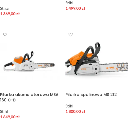
Stihl
Stiga
1 499,00
zł
1 369,00
zł
WYBIERZ OPCJE
DODAJ DO KOSZYKA
Pilarka akumulatorowa MSA
Pilarka spalinowa MS 212
160 C-B
Stihl
Stihl
1 800,00
zł
1 649,00
zł
DODAJ DO KOSZYKA
DODAJ DO KOSZYKA