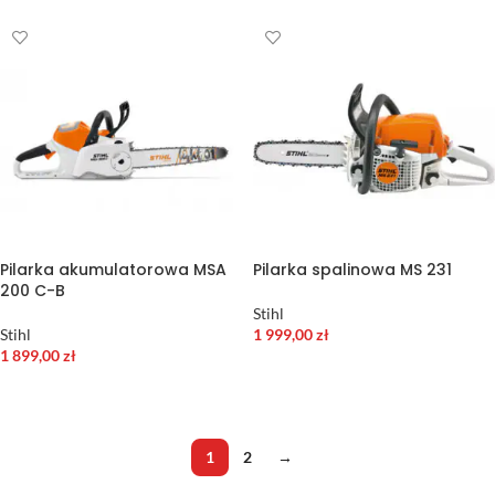
Pilarka akumulatorowa MSA
Pilarka spalinowa MS 231
200 C-B
Stihl
Stihl
1 999,00
zł
1 899,00
zł
WYBIERZ OPCJE
DODAJ DO KOSZYKA
1
2
→