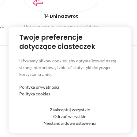
14 Dni na zwrot
ayU
Dokonaj zwrotu towaru w czasie 14 dni
Twoje preferencje
dotyczące ciasteczek
Używamy plików cookies, aby optymalizować naszą
stronę internetową i zbierać statystyki dotyczące
INFORMACJE
korzystania z niej.
Serwis
Polityka prywatności
Kontakt
Polityka cookies
Czas i koszt dostawy
Zaakceptuj wszystkie
Formy płatności
Odrzuć wszystkie
Niestandardowe ustawienia