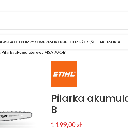
M
AGREGATY I POMPY
KOMPRESORY
BHP I ODZIEŻ
CZĘŚCI I AKCESORIA
/
Pilarka akumulatorowa MSA 70 C-B
Pilarka akumul
B
1 199,00
zł