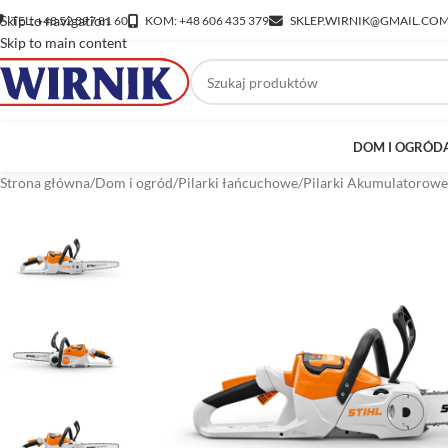
Skip to navigation
TEL: +48 52 397 81 60
KOM: +48 606 435 379
SKLEP.WIRNIK@GMAIL.CO
Skip to main content
DOM I OGRÓD
Strona główna
/
Dom i ogród
/
Pilarki łańcuchowe
/
Pilarki Akumulatorowe