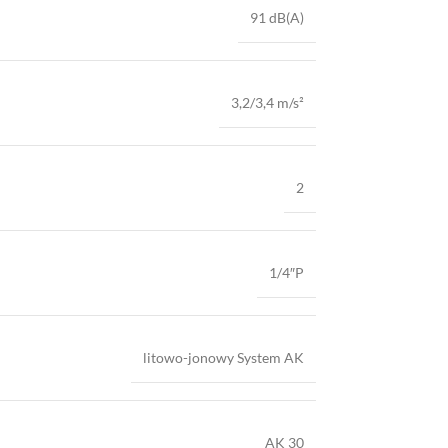
91 dB(A)
3,2/3,4 m/s²
2
1/4″P
litowo-jonowy System AK
AK 30