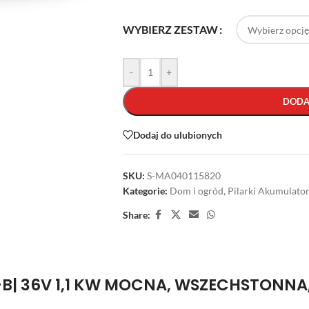
WYBIERZ ZESTAW
-
+
DODA
Dodaj do ulubionych
SKU:
S-MA040115820
Kategorie:
Dom i ogród
,
Pilarki Akumulato
Share:
B| 36V 1,1 KW MOCNA, WSZECHSTONN