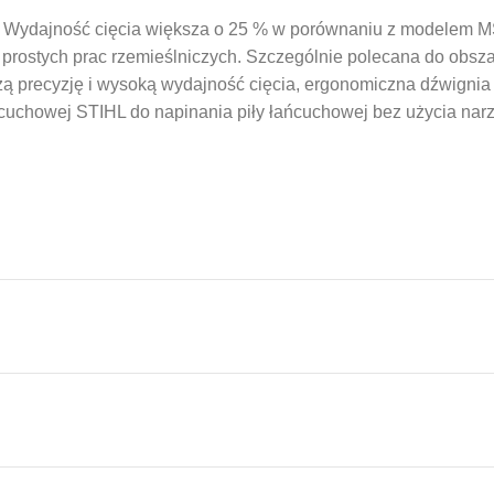
. Wydajność cięcia większa o 25 % w porównaniu z modelem MS
z prostych prac rzemieślniczych. Szczególnie polecana do obs
precyzję i wysoką wydajność cięcia, ergonomiczna dźwignia o
ńcuchowej STIHL do napinania piły łańcuchowej bez użycia narzę