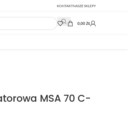
KONTAKT
NASZE SKLEPY
0,00
ZŁ
atorowa MSA 70 C-