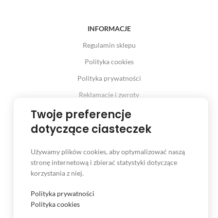
INFORMACJE
Regulamin sklepu
Polityka cookies
Polityka prywatności
Reklamacje i zwroty
Prawo odstąpienia od umowy
Twoje preferencje
dotyczące ciasteczek
Używamy plików cookies, aby optymalizować naszą
INFORMACJE
stronę internetową i zbierać statystyki dotyczące
korzystania z niej.
Serwis
Kontakt
Polityka prywatności
Polityka cookies
Czas i koszt dostawy