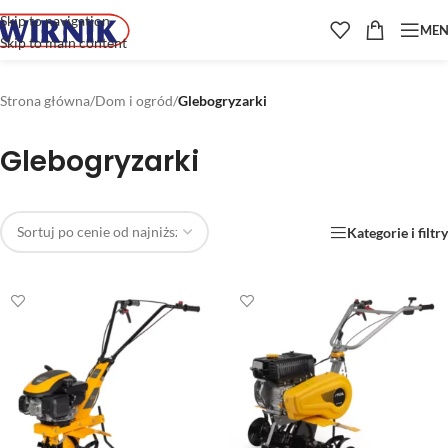
Skip to navigation
ME
Skip to main content
Strona główna
/
Dom i ogród
/
Glebogryzarki
Glebogryzarki
Kategorie i filtry