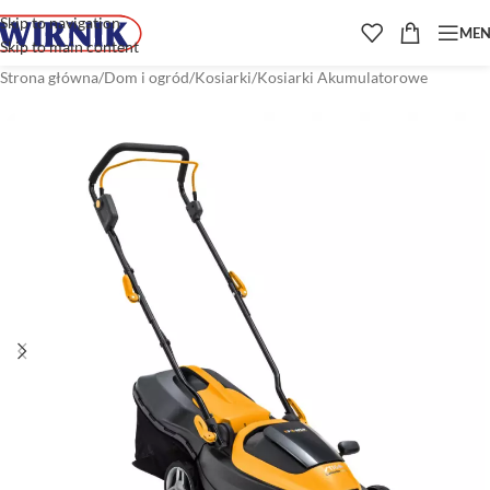
Skip to navigation
ME
Skip to main content
Strona główna
/
Dom i ogród
/
Kosiarki
/
Kosiarki Akumulatorowe