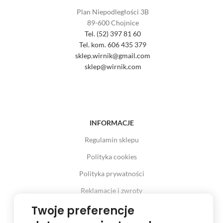
Plan Niepodległości 3B
89-600 Chojnice
Tel. (52) 397 81 60
Tel. kom. 606 435 379
sklep.wirnik@gmail.com
sklep@wirnik.com
INFORMACJE
Regulamin sklepu
Polityka cookies
Polityka prywatności
Reklamacje i zwroty
Prawo odstąpienia od umowy
Twoje preferencje