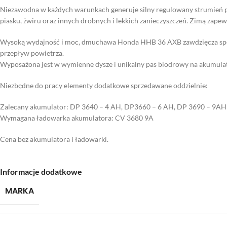
Niezawodna w każdych warunkach generuje silny regulowany strumień pow
piasku, żwiru oraz innych drobnych i lekkich zanieczyszczeń. Zimą zape
Wysoką wydajność i moc, dmuchawa Honda HHB 36 AXB zawdzięcza specj
przepływ powietrza.
Wyposażona jest w wymienne dysze i unikalny pas biodrowy na akumulat
Niezbędne do pracy elementy dodatkowe sprzedawane oddzielnie:
Zalecany akumulator: DP 3640 – 4 AH, DP3660 – 6 AH, DP 3690 – 9AH (
Wymagana ładowarka akumulatora: CV 3680 9A
Cena bez akumulatora i ładowarki.
Informacje dodatkowe
MARKA