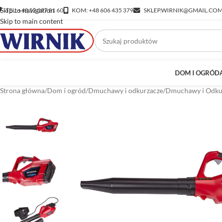
Skip to navigation
TEL: +48 52 397 81 60
KOM: +48 606 435 379
SKLEP.WIRNIK@GMAIL.CO
Skip to main content
DOM I OGRÓD
Strona główna
/
Dom i ogród
/
Dmuchawy i odkurzacze
/
Dmuchawy i Odku