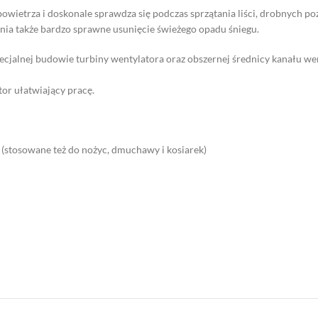
ietrza i doskonale sprawdza się podczas sprzątania liści, drobnych poz
wnia także bardzo sprawne usunięcie świeżego opadu śniegu.
alnej budowie turbiny wentylatora oraz obszernej średnicy kanału we
or ułatwiający pracę.
stosowane też do nożyc, dmuchawy i kosiarek)