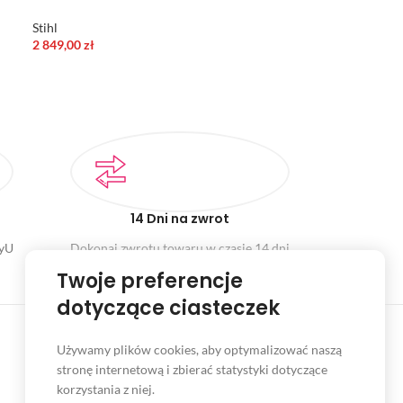
Stihl
2 849,00
zł
14 Dni na zwrot
ayU
Dokonaj zwrotu towaru w czasie 14 dni
Twoje preferencje
dotyczące ciasteczek
Używamy plików cookies, aby optymalizować naszą
stronę internetową i zbierać statystyki dotyczące
INFORMACJE
korzystania z niej.