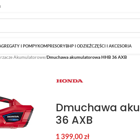
M
AGREGATY I POMPY
KOMPRESORY
BHP I ODZIEŻ
CZĘŚCI I AKCESORIA
rzacze Akumulatorowe
/
Dmuchawa akumulatorowa HHB 36 AXB
Dmuchawa aku
36 AXB
1 399,00
zł