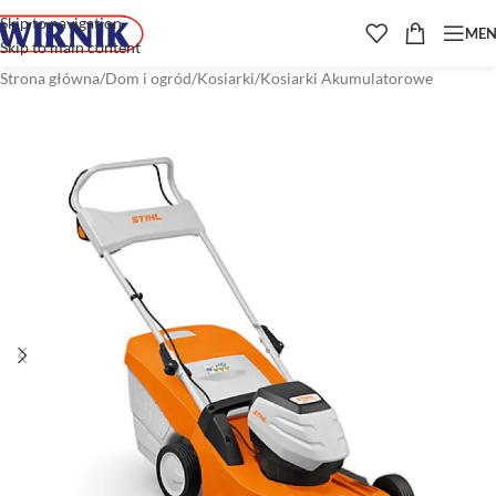
Skip to navigation
ME
Skip to main content
Strona główna
/
Dom i ogród
/
Kosiarki
/
Kosiarki Akumulatorowe