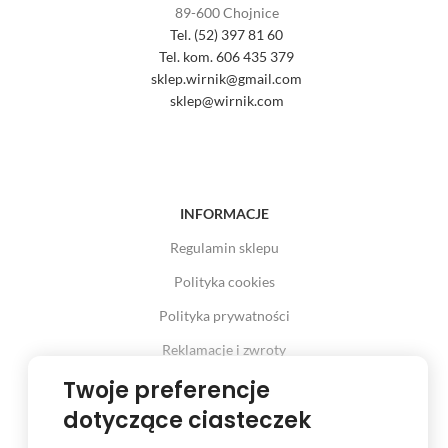
89-600 Chojnice
Tel. (52) 397 81 60
Tel. kom. 606 435 379
sklep.wirnik@gmail.com
sklep@wirnik.com
INFORMACJE
Regulamin sklepu
Polityka cookies
Polityka prywatności
Reklamacje i zwroty
Prawo odstąpienia od umowy
Twoje preferencje
dotyczące ciasteczek