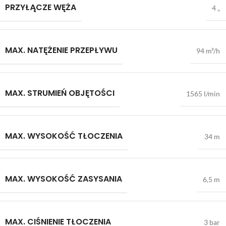
PRZYŁĄCZE WĘŻA
4 „
MAX. NATĘŻENIE PRZEPŁYWU
94 m³/h
MAX. STRUMIEŃ OBJĘTOŚCI
1565 l/min
MAX. WYSOKOŚĆ TŁOCZENIA
34 m
MAX. WYSOKOŚĆ ZASYSANIA
6,5 m
MAX. CIŚNIENIE TŁOCZENIA
3 bar