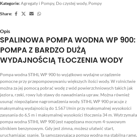
Kategorie:
Agregaty i Pompy
,
Do czystej wody
,
Pompy
Share:
Opis
SPALINOWA POMPA WODNA WP 900:
POMPA Z BARDZO DUŻĄ
WYDAJNOŚCIĄ TŁOCZENIA WODY
Pompa wodna STIHL WP 900 to wyjątkowo wydajne urządzenie
pomocne przy przepompowywaniu większych ilości wody. W rolnictwie
można za jej pomocą pobrać wodę z wód powierzchniowych takich jak
jeziora, rzeki, rowy lub stawy do nawadniania upraw. Można również
usunąć niepożądane nagromadzenia wody. STIHL WP 900 pracuje z
maksymalną wydajnością do 1.567 l/min przy maksymalnej wysokości
zasysania do 6,5 m i maksymalnej wysokości tłoczenia 34 m. Wytrzymała
pompa wodna STIHL WP 900 jest napędzana mocnym 4-suwowym
silnikiem benzynowym. Gdy jest zimna, możesz ułatwić start,
uruchamiając ssanie. Ta samozasysająca pompa wodna ma stabilną ramę,