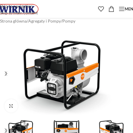
Skip to navigation
ME
Skip to main content
Strona główna
/
Agregaty i Pompy
/
Pompy
Kliknij aby powiększyć