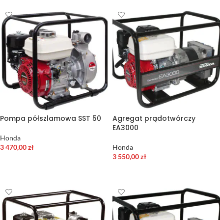
Pompa półszlamowa SST 50
Agregat prądotwórczy
EA3000
Honda
3 470,00
zł
Honda
3 550,00
zł
DODAJ DO KOSZYKA
DODAJ DO KOSZYKA