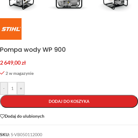
Pompa wody WP 900
2 649,00
zł
2 w magazynie
-
+
DODAJ DO KOSZYKA
Dodaj do ulubionych
SKU:
S-VB050112000