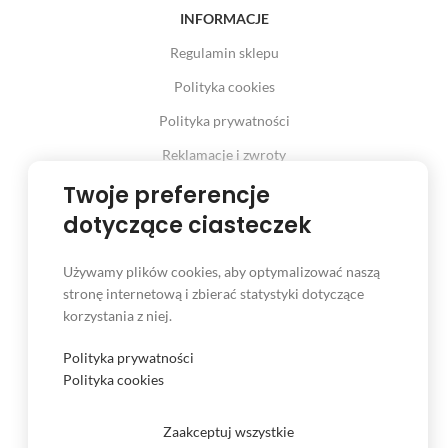
INFORMACJE
Regulamin sklepu
Polityka cookies
Polityka prywatności
Reklamacje i zwroty
Twoje preferencje
Prawo odstąpienia od umowy
dotyczące ciasteczek
Używamy plików cookies, aby optymalizować naszą
INFORMACJE
stronę internetową i zbierać statystyki dotyczące
korzystania z niej.
Serwis
Kontakt
Polityka prywatności
Polityka cookies
Czas i koszt dostawy
Formy płatności
Zaakceptuj wszystkie