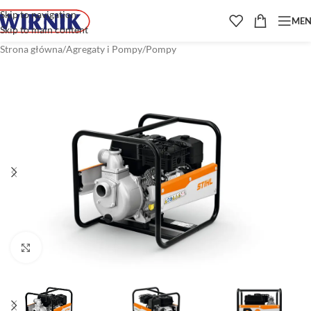
Skip to navigation
ME
Skip to main content
Strona główna
/
Agregaty i Pompy
/
Pompy
Kliknij aby powiększyć