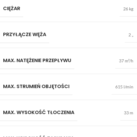
CIĘŻAR
26 kg
PRZYŁĄCZE WĘŻA
2 „
MAX. NATĘŻENIE PRZEPŁYWU
37 m³/h
MAX. STRUMIEŃ OBJĘTOŚCI
615 l/min
MAX. WYSOKOŚĆ TŁOCZENIA
33 m