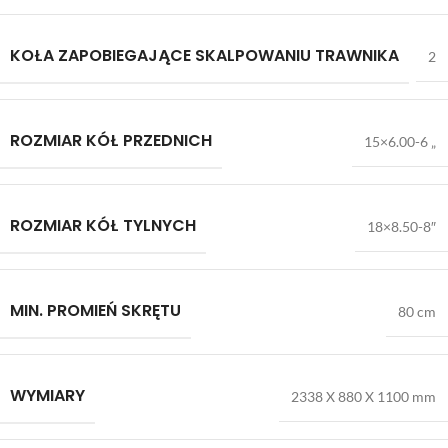
KOŁA ZAPOBIEGAJĄCE SKALPOWANIU TRAWNIKA
2
ROZMIAR KÓŁ PRZEDNICH
15×6.00-6 „
ROZMIAR KÓŁ TYLNYCH
18×8.50-8″
MIN. PROMIEŃ SKRĘTU
80 cm
WYMIARY
2338 X 880 X 1100 mm