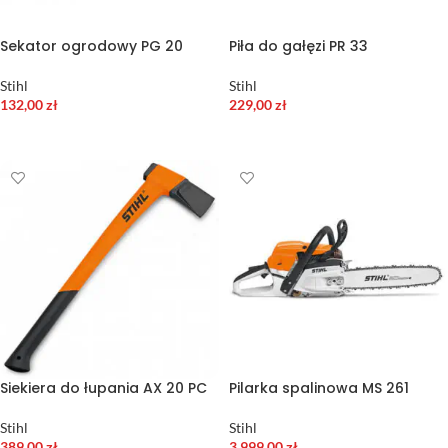
Sekator ogrodowy PG 20
Piła do gałęzi PR 33
Stihl
Stihl
132,00
zł
229,00
zł
DODAJ DO KOSZYKA
DODAJ DO KOSZYKA
Siekiera do łupania AX 20 PC
Pilarka spalinowa MS 261
Stihl
Stihl
389,00
zł
3 999,00
zł