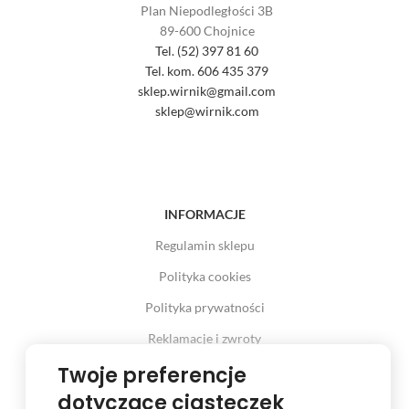
Plan Niepodległości 3B
89-600 Chojnice
Tel. (52) 397 81 60
Tel. kom. 606 435 379
sklep.wirnik@gmail.com
sklep@wirnik.com
INFORMACJE
Regulamin sklepu
Polityka cookies
Polityka prywatności
Reklamacje i zwroty
Prawo odstąpienia od umowy
Twoje preferencje
dotyczące ciasteczek