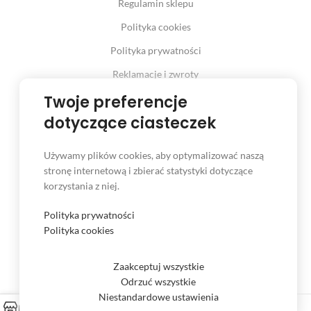
Regulamin sklepu
Polityka cookies
Polityka prywatności
Reklamacje i zwroty
Prawo odstąpienia od umowy
Twoje preferencje
dotyczące ciasteczek
Używamy plików cookies, aby optymalizować naszą
INFORMACJE
stronę internetową i zbierać statystyki dotyczące
korzystania z niej.
Serwis
Kontakt
Polityka prywatności
Polityka cookies
Czas i koszt dostawy
Formy płatności
Zaakceptuj wszystkie
Odrzuć wszystkie
Niestandardowe ustawienia