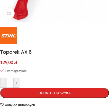
Kliknij aby powiększyć
Toporek AX 6
129,00
zł
2 w magazynie
-
+
DODAJ DO KOSZYKA
Dodaj do ulubionych