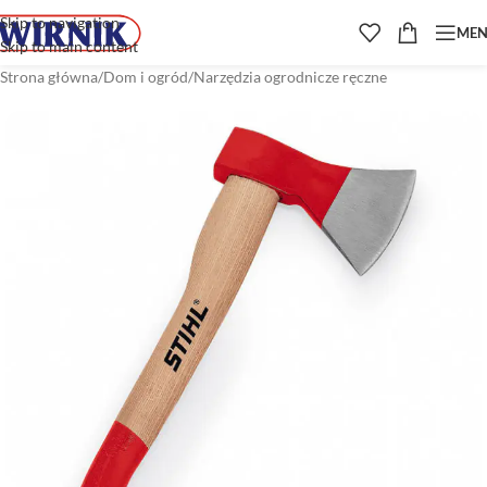
Skip to navigation
ME
Skip to main content
Strona główna
/
Dom i ogród
/
Narzędzia ogrodnicze ręczne