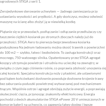
ogrodowych STIGA z serii 1.
Zerojedynkowe sterowanie uchwytem — żadnego zamieszania przy
ustawianiu wysokości ani prędkości. A gdy skończysz, możesz odwiesić
maszynę na ścianę albo złożyć ją w niewielką kostkę.
Plątanie się w przewodach, podłączanie i odłączanie przedłużaczy czy
taszczenie ciężkich kosiarek po stromych zboczach należy już do
przeszłości. STIGA Aero to pierwsza bezprzewodowa kosiarka
poduszkowa Na jednym ładowaniu można skosić trawnik o powierzchni
do 100 m2 — szybko, łatwo i bezboleśnie. To zasługa konstrukcji oraz
mocnego, 750-watowego silnika. Opatentowany przez STIGA agregat
koszący utrzymuje powietrze i utrudnia mu ucieczkę na zewnątrz, w
związku z czym jego ciśnienie rośnie, co poprawia zdolność unoszenia się
całej kosiarki. Specjalna konstrukcja noży z płaskimi, ale ustawionymi
pod kątem końcówkami dosłownie powoduje dosłowne krojenie trawy
bez zaburzania poduszki powietrznej wytwarzanej pod mechanizmem
tnącym. Wspólnie ostrze i agregat obniżają zużycie energii, a poprawiają
skuteczność cięcia, przynosząc znakomity efekt końcowy. Energia
pochodzi z dwóch akumulatorów STIGA ePower 20 V umieszczonych w
komorze baterii na uchwycie, co zapewnia łatwy dostęp i lepsze