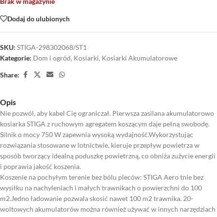
Brak w magazynie
Dodaj do ulubionych
SKU:
STIGA-298302068/ST1
Kategorie:
Dom i ogród
,
Kosiarki
,
Kosiarki Akumulatorowe
Share:
Opis
Nie pozwól, aby kabel Cię ograniczał. Pierwsza zasilana akumulatorowo
kosiarka STIGA z ruchowym agregatem koszącym daje pełną swobodę.
Silnik o mocy 750 W zapewnia wysoką wydajność.Wykorzystując
rozwiązania stosowane w lotnictwie, kieruje przepływ powietrza w
sposób tworzący idealną poduszkę powietrzną, co obniża zużycie energii
i poprawia jakość koszenia.
Koszenie na pochyłym terenie bez bólu pleców: STIGA Aero tnie bez
wysiłku na nachyleniach i małych trawnikach o powierzchni do 100
m2.Jedno ładowanie pozwala skosić nawet 100 m2 trawnika. 20-
woltowych akumulatorów można również używać w innych narzędziach