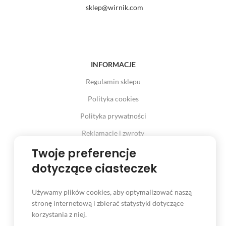
sklep@wirnik.com
INFORMACJE
Regulamin sklepu
Polityka cookies
Polityka prywatności
Reklamacje i zwroty
Prawo odstąpienia od umowy
Twoje preferencje
dotyczące ciasteczek
Używamy plików cookies, aby optymalizować naszą
INFORMACJE
stronę internetową i zbierać statystyki dotyczące
korzystania z niej.
Serwis