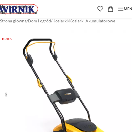
Skip to navigation
ME
Skip to main content
Strona główna
/
Dom i ogród
/
Kosiarki
/
Kosiarki Akumulatorowe
BRAK