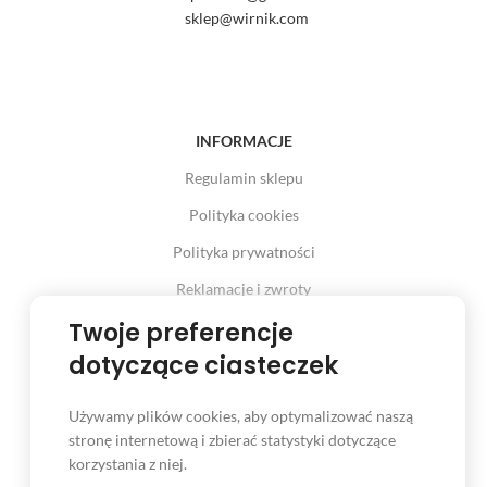
sklep@wirnik.com
INFORMACJE
Regulamin sklepu
Polityka cookies
Polityka prywatności
Reklamacje i zwroty
Prawo odstąpienia od umowy
Twoje preferencje
dotyczące ciasteczek
Używamy plików cookies, aby optymalizować naszą
INFORMACJE
stronę internetową i zbierać statystyki dotyczące
korzystania z niej.
Serwis