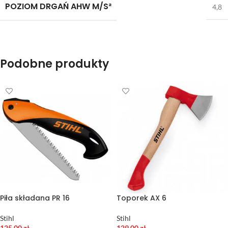
POZIOM DRGAŃ AHW M/S²
4,8
Podobne produkty
Piła składana PR 16
Toporek AX 6
Stihl
Stihl
125,00
zł
129,00
zł