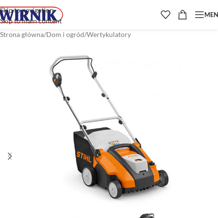
Skip to navigation
ME
Skip to main content
Strona główna
/
Dom i ogród
/
Wertykulatory