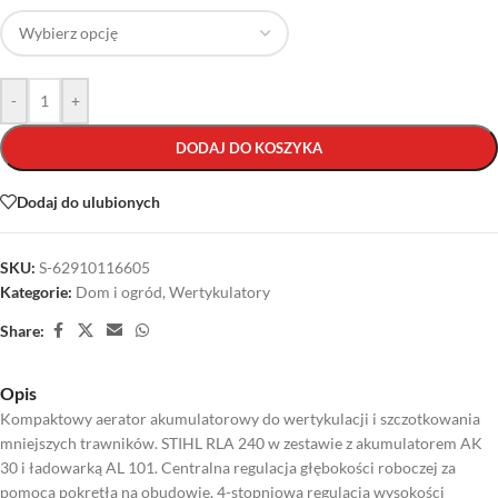
-
+
DODAJ DO KOSZYKA
Dodaj do ulubionych
SKU:
S-62910116605
Kategorie:
Dom i ogród
,
Wertykulatory
Share:
Opis
Kompaktowy aerator akumulatorowy do wertykulacji i szczotkowania
mniejszych trawników. STIHL RLA 240 w zestawie z akumulatorem AK
30 i ładowarką AL 101. Centralna regulacja głębokości roboczej za
pomocą pokrętła na obudowie, 4-stopniowa regulacja wysokości