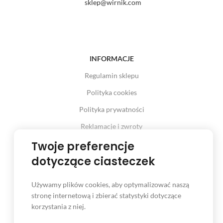
sklep@wirnik.com
INFORMACJE
Regulamin sklepu
Polityka cookies
Polityka prywatności
Reklamacje i zwroty
Prawo odstąpienia od umowy
Twoje preferencje
dotyczące ciasteczek
Używamy plików cookies, aby optymalizować naszą
INFORMACJE
stronę internetową i zbierać statystyki dotyczące
korzystania z niej.
Serwis