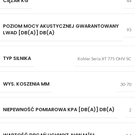
CIĘŻAR KG
44
POZIOM MOCY AKUSTYCZNEJ GWARANTOWANY
93
LWAD [DB(A)] DB(A)
TYP SILNIKA
Kohler Seria XT 775 OHV SC
WYS. KOSZENIA MM
30-70
NIEPEWNOŚĆ POMIAROWA KPA [DB(A)] DB(A)
2