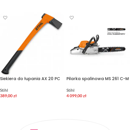
DODAJ DO KOSZYKA
DODAJ DO KOSZYKA
Siekiera do łupania AX 20 PC
Pilarka spalinowa MS 261 C-M
Stihl
Stihl
389,00
zł
4 099,00
zł
DODAJ DO KOSZYKA
WYBIERZ OPCJE