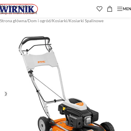
Skip to navigation
ME
Skip to main content
Strona główna
/
Dom i ogród
/
Kosiarki
/
Kosiarki Spalinowe