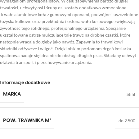
wymaganiom profesjonalistów. W celu zapewnienia bardzo długiej
trwałości, uchwyty osi i śruby osi zostały dodatkowo wzmocnione.
Trwałe aluminiowe koła z gumowymi oponami, podwójne i uszczelnione
łożyska kulkowe oraz przekładnia i osłona wału korbowego zwiększają
żywotność tego solidnego, profesjonalnego urządzenia. Specjalnie
ukształtowane ostrze mulczujące tnie trawę na drobne cząstki, które
następnie wracają do gleby jako nawóz. Zapewnia to trawnikowi
składniki odżywcze i wilgoć. Dzięki niskim poziomom drgań kosiarka
spalinowa nadaje się idealnie do obsługi długich prac. Składany uchwyt
ułatwia transport i przechowywanie urządzenia.
Informacje dodatkowe
MARKA
Stihl
POW. TRAWNIKA M²
do 2.500