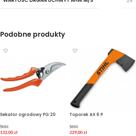
WARTOŚĆ DRGAŃ UCHWYT AHW M/S²
2,4
Podobne produkty
Sekator ogrodowy PG 20
Toporek AX 6 P
Stihl
Stihl
132,00
zł
229,00
zł