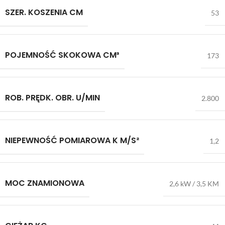
SZER. KOSZENIA CM
53
POJEMNOŚĆ SKOKOWA CM³
173
ROB. PRĘDK. OBR. U/MIN
2.800
NIEPEWNOŚĆ POMIAROWA K M/S²
1,2
MOC ZNAMIONOWA
2,6 kW / 3,5 KM