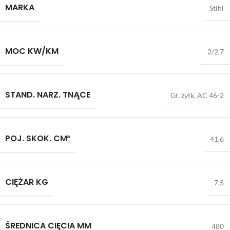
MARKA
Stihl
MOC KW/KM
2/2,7
STAND. NARZ. TNĄCE
Gł. żyłk. AC 46-2
POJ. SKOK. CM³
41,6
CIĘŻAR KG
7,5
ŚREDNICA CIĘCIA MM
480