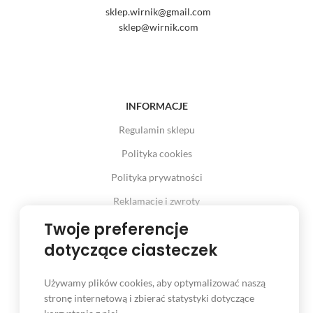
sklep.wirnik@gmail.com
sklep@wirnik.com
INFORMACJE
Regulamin sklepu
Polityka cookies
Polityka prywatności
Reklamacje i zwroty
Prawo odstąpienia od umowy
Twoje preferencje
dotyczące ciasteczek
Używamy plików cookies, aby optymalizować naszą
INFORMACJE
stronę internetową i zbierać statystyki dotyczące