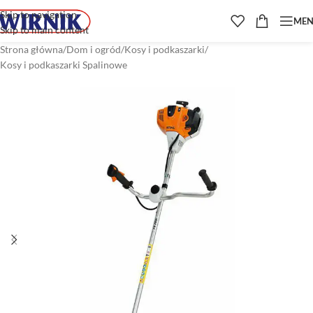
Skip to navigation
ME
Skip to main content
Strona główna
/
Dom i ogród
/
Kosy i podkaszarki
/
Kosy i podkaszarki Spalinowe