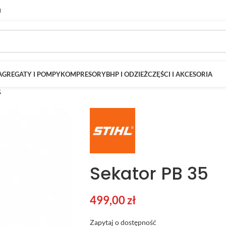
M
AGREGATY I POMPY
KOMPRESORY
BHP I ODZIEŻ
CZĘŚCI I AKCESORIA
5
Sekator PB 35
499,00
zł
Zapytaj o dostępność