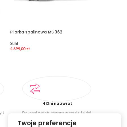
Pilarka spalinowa MS 362
Stihl
4 699,00
zł
14 Dni na zwrot
ayU
Dokonaj zwrotu towaru w czasie 14 dni
Twoje preferencje