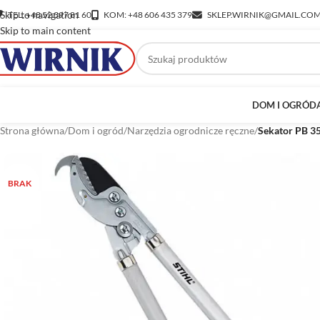
Skip to navigation
TEL: +48 52 397 81 60
KOM: +48 606 435 379
SKLEP.WIRNIK@GMAIL.CO
Skip to main content
DOM I OGRÓD
Strona główna
/
Dom i ogród
/
Narzędzia ogrodnicze ręczne
/
Sekator PB 3
BRAK