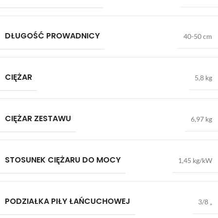
DŁUGOŚĆ PROWADNICY
40-50 cm
CIĘŻAR
5,8 kg
CIĘŻAR ZESTAWU
6,97 kg
STOSUNEK CIĘŻARU DO MOCY
1,45 kg/kW
PODZIAŁKA PIŁY ŁAŃCUCHOWEJ
3/8 „