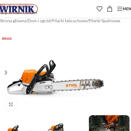
Skip to navigation
ME
Skip to main content
Strona główna
/
Dom i ogród
/
Pilarki łańcuchowe
/
Pilarki Spalinowe
BRAK
Kliknij aby powiększyć