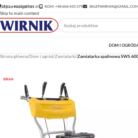
Skip to navigation
TEL: +48 52 397 81 60
KOM: +48 606 435 379
SKLEP.WIRNIK@GMAIL.CO
Skip to main content
DOM I OGRÓD
Strona główna
/
Dom i ogród
/
Zamiatarki
/
Zamiatarka spalinowa SWS 60
BRAK