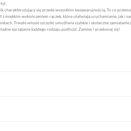
tył.
harakteryzujący się przede wszystkim bezawaryjnością. To co przemawi
miękkim wykończeniem rączek, które ułatwiają uruchamianie, jak i samą
kach. Trwałe włosie szczotki umożliwia szybkie i skuteczne zamiatanie
okładne sprzątanie każdego rodzaju podłoża! Zamów i przekonaj się!