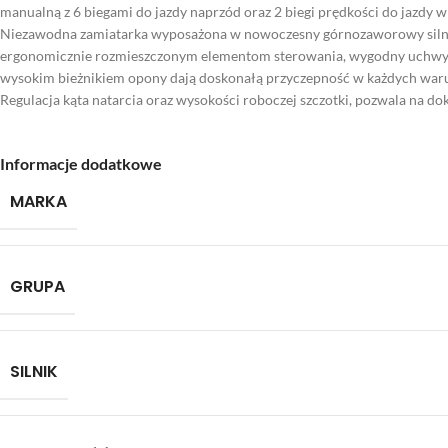
manualną z 6 biegami do jazdy naprzód oraz 2 biegi prędkości do jazdy w 
Niezawodna zamiatarka wyposażona w nowoczesny górnozaworowy silnik c
ergonomicznie rozmieszczonym elementom sterowania, wygodny uchwyt z 
wysokim bieżnikiem opony dają doskonałą przyczepność w każdych warun
Regulacja kąta natarcia oraz wysokości roboczej szczotki, pozwala na d
Informacje dodatkowe
MARKA
GRUPA
SILNIK