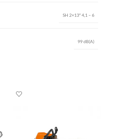
SH 2×13″ 4,1 – 6
99 dB(A)