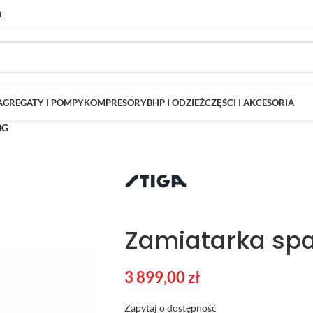
M
AGREGATY I POMPY
KOMPRESORY
BHP I ODZIEŻ
CZĘŚCI I AKCESORIA
0G
Zamiatarka sp
3 899,00
zł
Zapytaj o dostępność