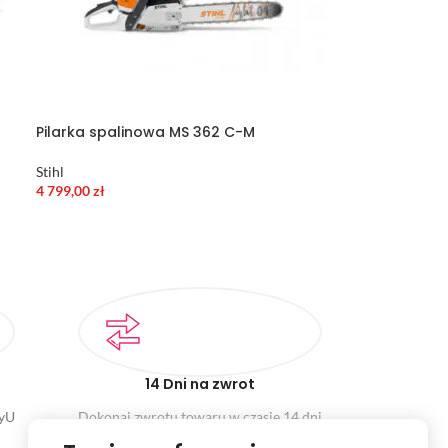
Pilarka spalinowa MS 362 C-M
Stihl
4 799,00
zł
14 Dni na zwrot
ayU
Dokonaj zwrotu towaru w czasie 14 dni