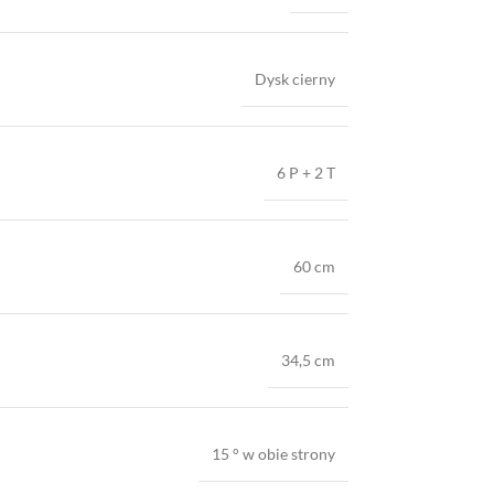
Dysk cierny
6 P + 2 T
60 cm
34,5 cm
15 ° w obie strony