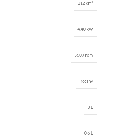
212 cm³
4,40 kW
3600 rpm
Ręczny
3 L
0,6 L