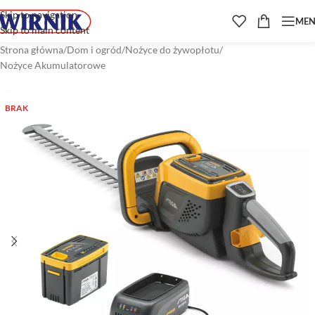
Skip to navigation
ME
Skip to main content
Strona główna
/
Dom i ogród
/
Nożyce do żywopłotu
/
Nożyce Akumulatorowe
BRAK