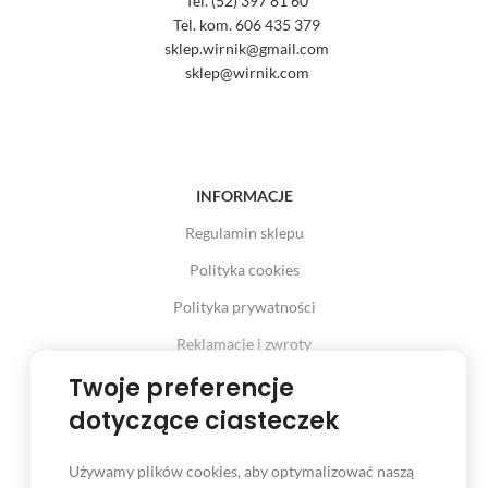
Tel. (52) 397 81 60
Tel. kom. 606 435 379
sklep.wirnik@gmail.com
sklep@wirnik.com
INFORMACJE
Regulamin sklepu
Polityka cookies
Polityka prywatności
Reklamacje i zwroty
Prawo odstąpienia od umowy
Twoje preferencje
dotyczące ciasteczek
Używamy plików cookies, aby optymalizować naszą