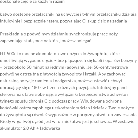
doskonałe cięcie za każdym razem
Łatwo dostępne przełączniki na uchwycie i tylnym przełączniku działają
intuicyjnie i bezpiecznie razem, pozwalając Ci skupić się na zadania
Przekładnia o podwójnym działaniu synchronizuje pracę noży
zapewniając stałą moc na której możesz polegać
HT 500e to mocne akumulatorowe nożyce do żywopłotu, które
umożliwiają wygodne cięcie – bez plączących się kabli i oparów benzyny
– przez około 50 minut na jednym ładowaniu. Jej 58-centymetrowe
podwójne ostrza tną z łatwością żywopłoty i krzaki. Aby zachować
naturalną pozycję ramienia i nadgarstka, możesz ustawić uchwyt
obracający się o 180 ° w trzech różnych pozycjach. Intuicyjny panel
sterowania ułatwia obsługę, a wyłączniki bezpieczeństwa uchwytu i
tylnego spustu chronią Cię podczas pracy. Wbudowana ochrona
końcówki ostrza zapobiega uszkodzeniom ścian i ścieżek. Twoje nożyce
do żywopłotu są również wyposażone w poręczny otwór do zawieszania.
Kiedy więc Twój ogród jest w formie łatwo jest je schować. W zestawie
akumulator 2.0 Ah + ładowarka