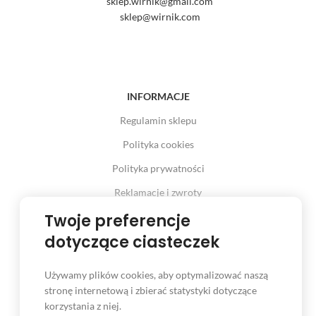
sklep.wirnik@gmail.com
sklep@wirnik.com
INFORMACJE
Regulamin sklepu
Polityka cookies
Polityka prywatności
Reklamacje i zwroty
Prawo odstąpienia od umowy
Twoje preferencje
dotyczące ciasteczek
Używamy plików cookies, aby optymalizować naszą
INFORMACJE
stronę internetową i zbierać statystyki dotyczące
korzystania z niej.
Serwis