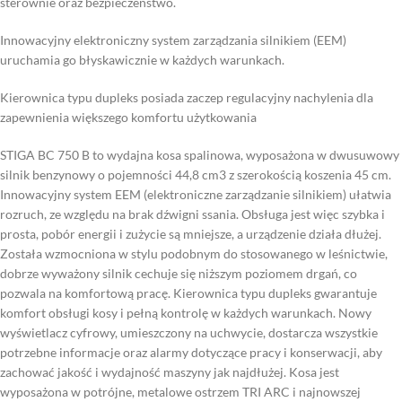
sterownie oraz bezpieczeństwo.
Innowacyjny elektroniczny system zarządzania silnikiem (EEM)
uruchamia go błyskawicznie w każdych warunkach.
Kierownica typu dupleks posiada zaczep regulacyjny nachylenia dla
zapewnienia większego komfortu użytkowania
STIGA BC 750 B to wydajna kosa spalinowa, wyposażona w dwusuwowy
silnik benzynowy o pojemności 44,8 cm3 z szerokością koszenia 45 cm.
Innowacyjny system EEM (elektroniczne zarządzanie silnikiem) ułatwia
rozruch, ze względu na brak dźwigni ssania. Obsługa jest więc szybka i
prosta, pobór energii i zużycie są mniejsze, a urządzenie działa dłużej.
Została wzmocniona w stylu podobnym do stosowanego w leśnictwie,
dobrze wyważony silnik cechuje się niższym poziomem drgań, co
pozwala na komfortową pracę. Kierownica typu dupleks gwarantuje
komfort obsługi kosy i pełną kontrolę w każdych warunkach. Nowy
wyświetlacz cyfrowy, umieszczony na uchwycie, dostarcza wszystkie
potrzebne informacje oraz alarmy dotyczące pracy i konserwacji, aby
zachować jakość i wydajność maszyny jak najdłużej. Kosa jest
wyposażona w potrójne, metalowe ostrzem TRI ARC i najnowszej