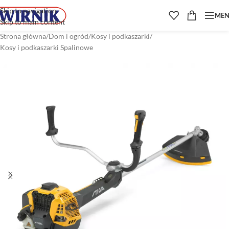
Skip to navigation
ME
Skip to main content
Strona główna
/
Dom i ogród
/
Kosy i podkaszarki
/
Kosy i podkaszarki Spalinowe