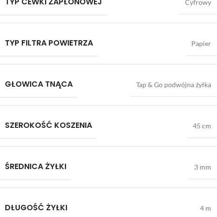
TYP CEWKI ZAPŁONOWEJ
Cyfrowy
TYP FILTRA POWIETRZA
Papier
GŁOWICA TNĄCA
Tap & Go podwójna żyłka
SZEROKOŚĆ KOSZENIA
45 cm
ŚREDNICA ŻYŁKI
3 mm
DŁUGOŚĆ ŻYŁKI
4 m