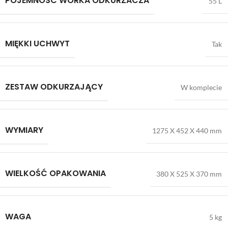
POJEMNOŚĆ WORKA ODKURZACZA
55 L
MIĘKKI UCHWYT
Tak
ZESTAW ODKURZAJĄCY
W komplecie
WYMIARY
1275 X 452 X 440 mm
WIELKOŚĆ OPAKOWANIA
380 X 525 X 370 mm
WAGA
5 kg