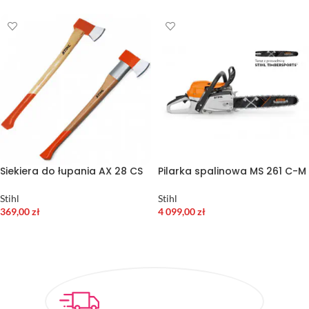
Siekiera do łupania AX 28 CS
Pilarka spalinowa MS 261 C-M
Stihl
Stihl
369,00
zł
4 099,00
zł
DODAJ DO KOSZYKA
WYBIERZ OPCJE