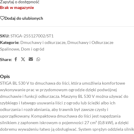
Zapytaj o dostępność
Brak w magazynie
Dodaj do ulubionych
SKU:
STIGA-255127002/ST1
Kategorie:
Dmuchawy i odkurzacze
,
Dmuchawy i Odkurzacze
Spalinowe
,
Dom i ogród
Share:
Opis
STIGA BL 530 V to dmuchawa do liści, która umożliwia komfortowe
wykonywanie prac w przydomowym ogrodzie dzięki podwójnej
dmuchawie i funkcji odkurzacza. Maszyny BL 530 V można używać do
szybkiego i łatwego usuwania liści z ogrodu lub ścieżki albo ich
odkurzania i rozdrabniania, aby trawnik był zawsze czysty i
uporządkowany. Kompaktowa dmuchawa do liści jest napędzania
silnikiem z zapłonem iskrowym o pojemności 27 cm³ (0,8 kW), a dzięki
dobremu wyważeniu łatwo ją obsługiwać. System sprężyn oddziela silnik