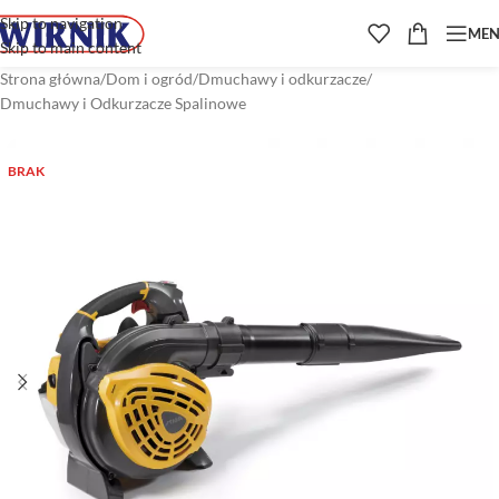
Skip to navigation
ME
Skip to main content
Strona główna
/
Dom i ogród
/
Dmuchawy i odkurzacze
/
Dmuchawy i Odkurzacze Spalinowe
BRAK