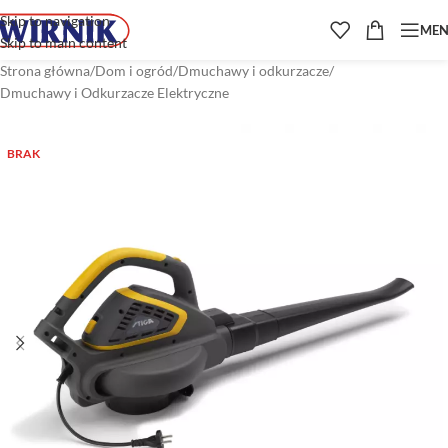
Skip to navigation
ME
Skip to main content
Strona główna
/
Dom i ogród
/
Dmuchawy i odkurzacze
/
Dmuchawy i Odkurzacze Elektryczne
BRAK