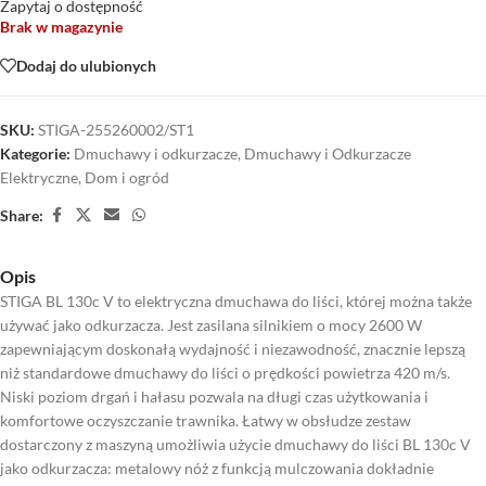
Zapytaj o dostępność
Brak w magazynie
Dodaj do ulubionych
SKU:
STIGA-255260002/ST1
Kategorie:
Dmuchawy i odkurzacze
,
Dmuchawy i Odkurzacze
Elektryczne
,
Dom i ogród
Share:
Opis
STIGA BL 130c V to elektryczna dmuchawa do liści, której można także
używać jako odkurzacza. Jest zasilana silnikiem o mocy 2600 W
zapewniającym doskonałą wydajność i niezawodność, znacznie lepszą
niż standardowe dmuchawy do liści o prędkości powietrza 420 m/s.
Niski poziom drgań i hałasu pozwala na długi czas użytkowania i
komfortowe oczyszczanie trawnika. Łatwy w obsłudze zestaw
dostarczony z maszyną umożliwia użycie dmuchawy do liści BL 130c V
jako odkurzacza: metalowy nóż z funkcją mulczowania dokładnie