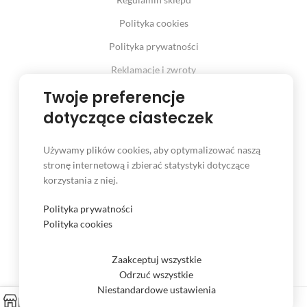
Polityka cookies
Polityka prywatności
Reklamacje i zwroty
Prawo odstąpienia od umowy
Twoje preferencje
dotyczące ciasteczek
Używamy plików cookies, aby optymalizować naszą
INFORMACJE
stronę internetową i zbierać statystyki dotyczące
korzystania z niej.
Serwis
Kontakt
Polityka prywatności
Polityka cookies
Czas i koszt dostawy
Formy płatności
Zaakceptuj wszystkie
Odrzuć wszystkie
Niestandardowe ustawienia