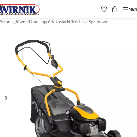
Skip to navigation
ME
Skip to main content
Strona główna
/
Dom i ogród
/
Kosiarki
/
Kosiarki Spalinowe