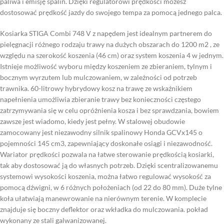
paliwa i emisję spalin. Dzięki regulatorowi prędkości możesz
dostosować prędkość jazdy do swojego tempa za pomocą jednego palca.
Kosiarka STIGA Combi 748 V z napędem jest idealnym partnerem do
pielęgnacji różnego rodzaju trawy na dużych obszarach do 1200 m2 , ze
względu na szerokość koszenia (46 cm) oraz system koszenia 4 w jednym.
Istnieje możliwość wyboru między koszeniem ze zbieraniem, tylnym i
bocznym wyrzutem lub mulczowaniem, w zależności od potrzeb
trawnika. 60-litrowy hybrydowy kosz na trawę ze wskaźnikiem
napełnienia umożliwia zbieranie trawy bez konieczności częstego
zatrzymywania się w celu opróżnienia kosza i bez sprawdzania, bowiem
zawsze jest wiadomo, kiedy jest pełny. W stalowej obudowie
zamocowany jest niezawodny silnik spalinowy Honda GCVx145 o
pojemności 145 cm3, zapewniający doskonałe osiągi i niezawodność.
Wariator prędkości pozwala na łatwe sterowanie prędkością kosiarki,
tak aby dostosować ją do własnych potrzeb. Dzięki scentralizowanemu
systemowi wysokości koszenia, można łatwo regulować wysokość za
pomocą dźwigni, w 6 różnych położeniach (od 22 do 80 mm). Duże tylne
koła ułatwiają manewrowanie na nierównym terenie. W komplecie
znajduje się boczny deflektor oraz wkładka do mulczowania. pokład
wykonany ze stali galwanizowanej.