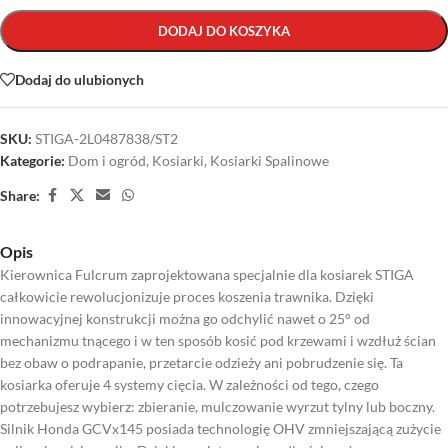
DODAJ DO KOSZYKA
Dodaj do ulubionych
SKU:
STIGA-2L0487838/ST2
Kategorie:
Dom i ogród
,
Kosiarki
,
Kosiarki Spalinowe
Share:
Opis
Kierownica Fulcrum zaprojektowana specjalnie dla kosiarek STIGA
całkowicie rewolucjonizuje proces koszenia trawnika. Dzięki
innowacyjnej konstrukcji można go odchylić nawet o 25° od
mechanizmu tnącego i w ten sposób kosić pod krzewami i wzdłuż ścian
bez obaw o podrapanie, przetarcie odzieży ani pobrudzenie się. Ta
kosiarka oferuje 4 systemy cięcia. W zależności od tego, czego
potrzebujesz wybierz: zbieranie, mulczowanie wyrzut tylny lub boczny.
Silnik Honda GCVx145 posiada technologię OHV zmniejszającą zużycie