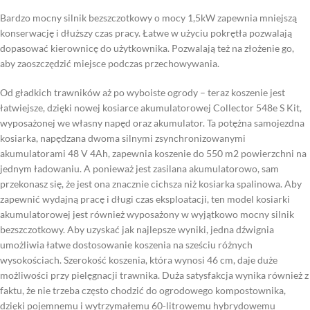
Bardzo mocny silnik bezszczotkowy o mocy 1,5kW zapewnia mniejszą
konserwację i dłuższy czas pracy. Łatwe w użyciu pokrętła pozwalają
dopasować kierownicę do użytkownika. Pozwalają też na złożenie go,
aby zaoszczędzić miejsce podczas przechowywania.
Od gładkich trawników aż po wyboiste ogrody – teraz koszenie jest
łatwiejsze, dzięki nowej kosiarce akumulatorowej Collector 548e S Kit,
wyposażonej we własny napęd oraz akumulator. Ta potężna samojezdna
kosiarka, napędzana dwoma silnymi zsynchronizowanymi
akumulatorami 48 V 4Ah, zapewnia koszenie do 550 m2 powierzchni na
jednym ładowaniu. A ponieważ jest zasilana akumulatorowo, sam
przekonasz się, że jest ona znacznie cichsza niż kosiarka spalinowa. Aby
zapewnić wydajną pracę i długi czas eksploatacji, ten model kosiarki
akumulatorowej jest również wyposażony w wyjątkowo mocny silnik
bezszczotkowy. Aby uzyskać jak najlepsze wyniki, jedna dźwignia
umożliwia łatwe dostosowanie koszenia na sześciu różnych
wysokościach. Szerokość koszenia, która wynosi 46 cm, daje duże
możliwości przy pielęgnacji trawnika. Duża satysfakcja wynika również z
faktu, że nie trzeba często chodzić do ogrodowego kompostownika,
dzięki pojemnemu i wytrzymałemu 60-litrowemu hybrydowemu