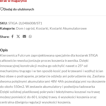
Brak w magazynie
Dodaj do ulubionych
SKU:
STIGA-2L0486008/ST1
Kategorie:
Dom i ogród
,
Kosiarki
,
Kosiarki Akumulatorowe
Share:
Opis
Kierownica Fulcrum zaprojektowana specjalnie dla kosiarek STIGA
całkowicie rewolucjonizuje proces koszenia trawnika. Dzięki
innowacyjnej konstrukcji można go odchylić nawet o 25° od
mechanizmu tnącego i w ten sposób kosić pod krzewami i wzdłuż ścian
bez obaw o podrapanie, przetarcie odzieży ani pobrudzenie się. Zasilana
dwoma potężnymi akumulatorami 48V 4Ah pozwalającymi na skoszenie
do około 550m2. W zestawie akumulatory i podwójna ładowarka
Dzięki solidnej plastikowej pokrywie i tekstylnemu koszowi na trawę
możesz pomieścić do 60 L ściętej trawy. 6 wysokości koszenia oraz
centralna dźwignia regulacji wysokości koszenia.