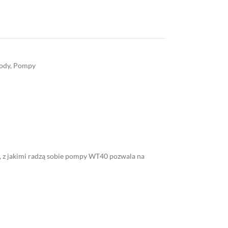
ody
,
Pompy
ń, z jakimi radzą sobie pompy WT40 pozwala na