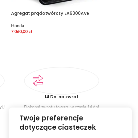
Agregat prądotwórczy EA6000AVR
Honda
7 060,00
zł
14 Dni na zwrot
ayU
Dokonaj zwrotu towaru w czasie 14 dni
Twoje preferencje
dotyczące ciasteczek