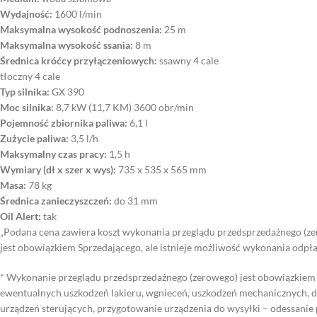
Wydajność:
1600 l/min
Maksymalna wysokość podnoszenia:
25 m
Maksymalna wysokość ssania:
8 m
Średnica króćcy przyłączeniowych:
ssawny 4 cale
tłoczny 4 cale
Typ silnika:
GX 390
Moc silnika:
8,7 kW (11,7 KM) 3600 obr/min
Pojemność zbiornika paliwa:
6,1 l
Zużycie paliwa:
3,5 l/h
Maksymalny czas pracy:
1,5 h
Wymiary (dł x szer x wys):
735 x 535 x 565 mm
Masa:
78 kg
Średnica zanieczyszczeń:
do 31 mm
Oil Alert:
tak
„Podana cena zawiera koszt wykonania przeglądu przedsprzedażnego (ze
jest obowiązkiem Sprzedającego, ale istnieje możliwość wykonania odpł
* Wykonanie przeglądu przedsprzedażnego (zerowego) jest obowiązkiem 
ewentualnych uszkodzeń lakieru, wgnieceń, uszkodzeń mechanicznych, do
urządzeń sterujących, przygotowanie urządzenia do wysyłki – odessanie 