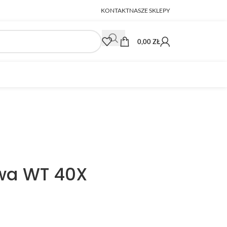
KONTAKT
NASZE SKLEPY
0,00
ZŁ
wa WT 40X