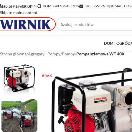
Skip to navigation
TEL: +48 52 397 81 60
KOM: +48 606 435 379
SKLEP.WIRNIK@GMAIL.CO
Skip to main content
DOM I OGRÓD
Strona główna
/
Agregaty i Pompy
/
Pompy
/
Pompa szlamowa WT 40X
BRAK