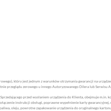
rowego), który jest jednym z warunków otrzymania gwarancji na urządz
atnie przeglądu zerowego u innego Autoryzowanego Dilera lub Serwisu A
Sprzedającego przed wysłaniem urządzenia do Klienta, obejmuje m.in. k
łączenie instrukcji obsługi, poprawne wypełnienie karty gwarancyjnej,
paliwa, oleju, powrotne zapakowanie urządzenia do oryginalnego kartonu