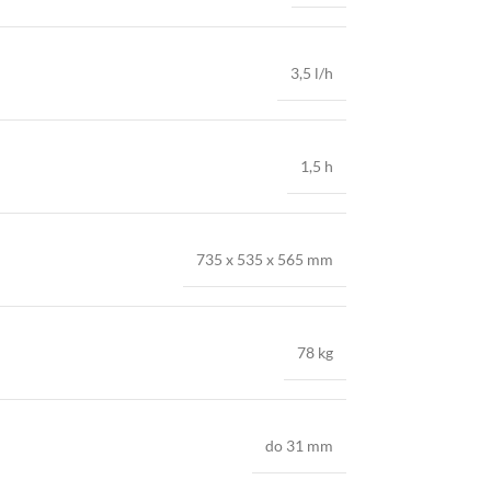
3,5 l/h
1,5 h
735 x 535 x 565 mm
78 kg
do 31 mm