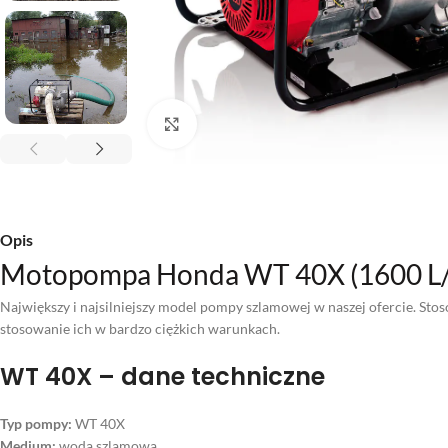
Kliknij aby powiększyć
Opis
Motopompa Honda WT 40X (1600 
Największy i najsilniejszy model pompy szlamowej w naszej ofercie. Sto
stosowanie ich w bardzo ciężkich warunkach.
WT 40X – dane techniczne
Typ pompy:
WT 40X
Medium:
woda szlamowa