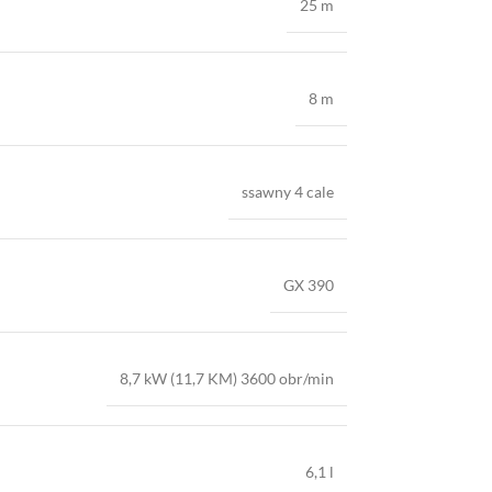
25 m
8 m
ssawny 4 cale
GX 390
8,7 kW (11,7 KM) 3600 obr/min
6,1 l