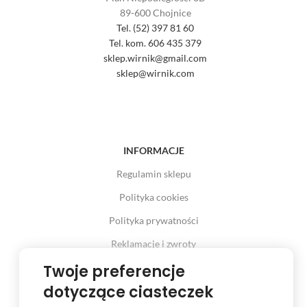
89-600 Chojnice
Tel. (52) 397 81 60
Tel. kom. 606 435 379
sklep.wirnik@gmail.com
sklep@wirnik.com
INFORMACJE
Regulamin sklepu
Polityka cookies
Polityka prywatności
Reklamacje i zwroty
Prawo odstąpienia od umowy
Twoje preferencje
dotyczące ciasteczek