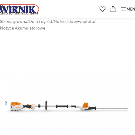
Skip to navigation
ME
Skip to main content
Strona główna
/
Dom i ogród
/
Nożyce do żywopłotu
/
Nożyce Akumulatorowe