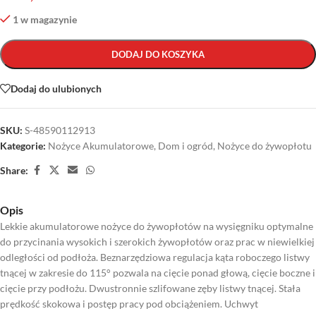
1 w magazynie
DODAJ DO KOSZYKA
Dodaj do ulubionych
SKU:
S-48590112913
Kategorie:
Nożyce Akumulatorowe
,
Dom i ogród
,
Nożyce do żywopłotu
Share:
Opis
Lekkie akumulatorowe nożyce do żywopłotów na wysięgniku optymalne
do przycinania wysokich i szerokich żywopłotów oraz prac w niewielkiej
odległości od podłoża. Beznarzędziowa regulacja kąta roboczego listwy
tnącej w zakresie do 115° pozwala na cięcie ponad głową, cięcie boczne i
cięcie przy podłożu. Dwustronnie szlifowane zęby listwy tnącej. Stała
prędkość skokowa i postęp pracy pod obciążeniem. Uchwyt