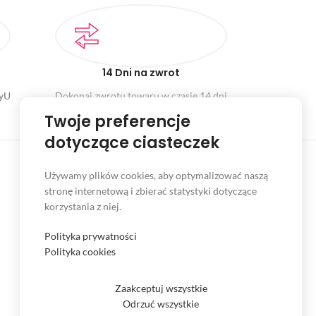
14 Dni na zwrot
ayU
Dokonaj zwrotu towaru w czasie 14 dni
Twoje preferencje
dotyczące ciasteczek
Używamy plików cookies, aby optymalizować naszą
stronę internetową i zbierać statystyki dotyczące
INFORMACJE
korzystania z niej.
Serwis
Polityka prywatności
Kontakt
Polityka cookies
Czas i koszt dostawy
Zaakceptuj wszystkie
Formy płatności
Odrzuć wszystkie