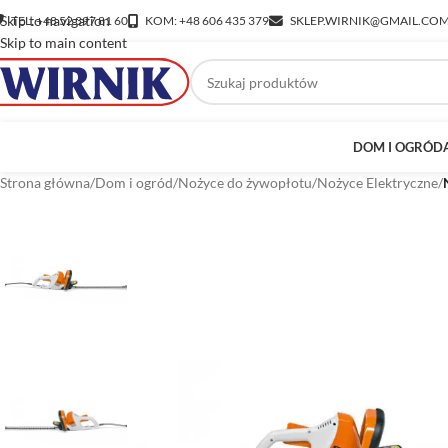
Skip to navigation
TEL: +48 52 397 81 60
KOM: +48 606 435 379
SKLEP.WIRNIK@GMAIL.CO
Skip to main content
DOM I OGRÓD
Strona główna
/
Dom i ogród
/
Nożyce do żywopłotu
/
Nożyce Elektryczne
/