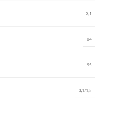
3,1
84
95
3,1/1,5