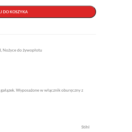
J DO KOSZYKA
d
,
Nożyce do żywopłotu
h gałązek. Wyposażone w włącznik oburęczny z
Stihl