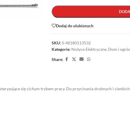
DODA
Dodaj do ulubionych
SKU:
S-48180113532
Kategorie:
Nożyce Elektryczne
,
Dom i ogró
Share:
kteryzujące się cichym trybem pracy. Do przycinania drobnych i cienkic