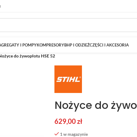
M
AGREGATY I POMPY
KOMPRESORY
BHP I ODZIEŻ
CZĘŚCI I AKCESORIA
Nożyce do żywopłotu HSE 52
Nożyce do żywo
629,00
zł
1 w magazynie