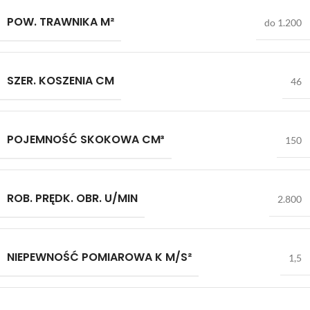
POW. TRAWNIKA M²
do 1.200
SZER. KOSZENIA CM
46
POJEMNOŚĆ SKOKOWA CM³
150
ROB. PRĘDK. OBR. U/MIN
2.800
NIEPEWNOŚĆ POMIAROWA K M/S²
1,5