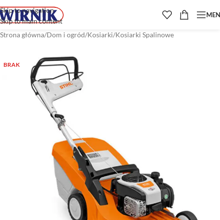
Skip to navigation
ME
Skip to main content
Strona główna
/
Dom i ogród
/
Kosiarki
/
Kosiarki Spalinowe
BRAK