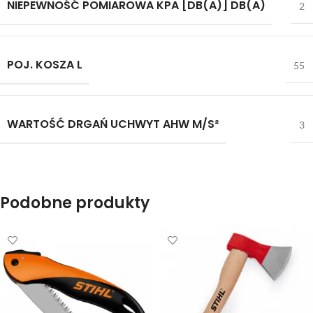
NIEPEWNOŚĆ POMIAROWA KPA [DB(A)] DB(A)
2
POJ. KOSZA L
55
WARTOŚĆ DRGAŃ UCHWYT AHW M/S²
3
Podobne produkty