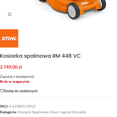
Kliknij aby powiększyć
Kosiarka spalinowa RM 448 VC
2 749,00
zł
Zapytaj o dostępność
Brak w magazynie
Dodaj do ulubionych
SKU:
S-63580113453
Kategorie:
Kosiarki Spalinowe
,
Dom i ogród
,
Kosiarki