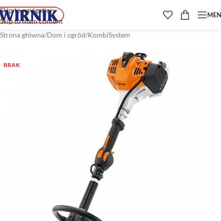
Skip to navigation
ME
Skip to main content
Strona główna
/
Dom i ogród
/
KombiSystem
BRAK