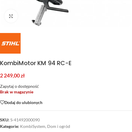
Kliknij aby powiększyć
KombiMotor KM 94 RC-E
2 249,00
zł
Zapytaj o dostępność
Brak w magazynie
Dodaj do ulubionych
SKU:
S-41492000090
Kategorie:
KombiSystem
,
Dom i ogród