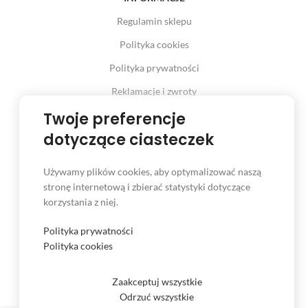
Regulamin sklepu
Polityka cookies
Polityka prywatności
Reklamacje i zwroty
Prawo odstąpienia od umowy
Twoje preferencje
dotyczące ciasteczek
Używamy plików cookies, aby optymalizować naszą
INFORMACJE
stronę internetową i zbierać statystyki dotyczące
korzystania z niej.
Serwis
Kontakt
Polityka prywatności
Polityka cookies
Czas i koszt dostawy
Formy płatności
Zaakceptuj wszystkie
Odrzuć wszystkie