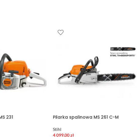
MS 231
Pilarka spalinowa MS 261 C-M
Stihl
4 099,00
zł