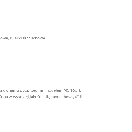
rowe
,
Pilarki łańcuchowe
 porównaniu z poprzednim modelem MS 160 T,
żona w wysokiej jakości piłę łańcuchową ¼“ P i