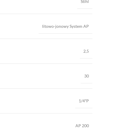
Stihl
litowo-jonowy System AP
2,5
30
1/4″P
AP 200