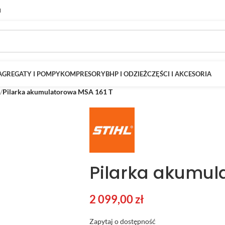
M
AGREGATY I POMPY
KOMPRESORY
BHP I ODZIEŻ
CZĘŚCI I AKCESORIA
/
Pilarka akumulatorowa MSA 161 T
Pilarka akumul
2 099,00
zł
Zapytaj o dostępność