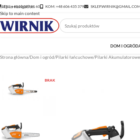
Skip to navigation
TEL: +48 52 397 81 60
KOM: +48 606 435 379
SKLEP.WIRNIK@GMAIL.CO
Skip to main content
DOM I OGRÓD
Strona główna
/
Dom i ogród
/
Pilarki łańcuchowe
/
Pilarki Akumulatorowe
BRAK