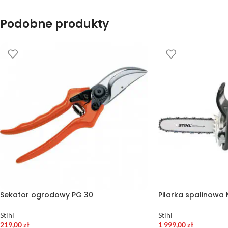
Podobne produkty
Sekator ogrodowy PG 30
Pilarka spalinowa 
Stihl
Stihl
219,00
zł
1 999,00
zł