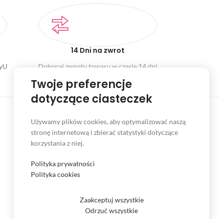
14 Dni na zwrot
ayU
Dokonaj zwrotu towaru w czasie 14 dni
Twoje preferencje
dotyczące ciasteczek
Używamy plików cookies, aby optymalizować naszą
stronę internetową i zbierać statystyki dotyczące
INFORMACJE
korzystania z niej.
Serwis
Polityka prywatności
Kontakt
Polityka cookies
Czas i koszt dostawy
Zaakceptuj wszystkie
Formy płatności
Odrzuć wszystkie