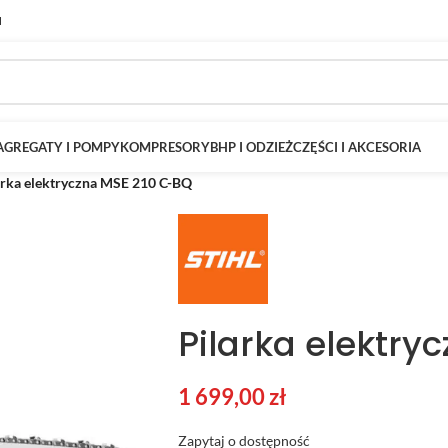
M
AGREGATY I POMPY
KOMPRESORY
BHP I ODZIEŻ
CZĘŚCI I AKCESORIA
arka elektryczna MSE 210 C-BQ
Pilarka elektry
1 699,00
zł
Zapytaj o dostępność