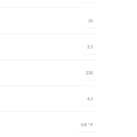
35
2,1
230
4,5
3/8 ” P