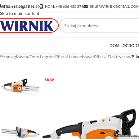
Skip to navigation
TEL: +48 52 397 81 60
KOM: +48 606 435 379
SKLEP.WIRNIK@GMAIL.CO
Skip to main content
DOM I OGRÓD
Strona główna
/
Dom i ogród
/
Pilarki łańcuchowe
/
Pilarki Elektryczne
/
Pil
BRAK