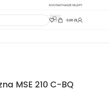
KONTAKT
NASZE SKLEPY
0,00
ZŁ
czna MSE 210 C-BQ