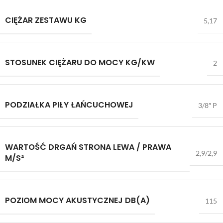
CIĘŻAR ZESTAWU KG
5,17
STOSUNEK CIĘŻARU DO MOCY KG/KW
2
PODZIAŁKA PIŁY ŁAŃCUCHOWEJ
3/8″ P
WARTOŚĆ DRGAŃ STRONA LEWA / PRAWA
2,9/2,9
M/S²
POZIOM MOCY AKUSTYCZNEJ DB(A)
115