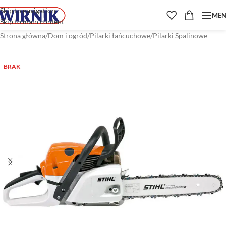
Skip to navigation
ME
Skip to main content
Strona główna
/
Dom i ogród
/
Pilarki łańcuchowe
/
Pilarki Spalinowe
BRAK