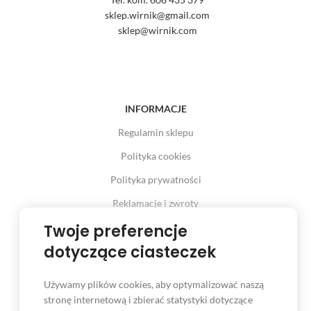
sklep.wirnik@gmail.com
sklep@wirnik.com
INFORMACJE
Regulamin sklepu
Polityka cookies
Polityka prywatności
Reklamacje i zwroty
Prawo odstąpienia od umowy
Twoje preferencje
dotyczące ciasteczek
Używamy plików cookies, aby optymalizować naszą
INFORMACJE
stronę internetową i zbierać statystyki dotyczące