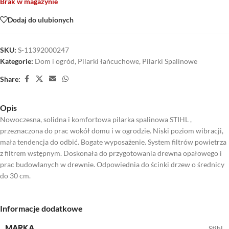
Brak w magazynie
Dodaj do ulubionych
SKU:
S-11392000247
Kategorie:
Dom i ogród
,
Pilarki łańcuchowe
,
Pilarki Spalinowe
Share:
Opis
Nowoczesna, solidna i komfortowa pilarka spalinowa STIHL ,
przeznaczona do prac wokół domu i w ogrodzie. Niski poziom wibracji,
mała tendencja do odbić. Bogate wyposażenie. System filtrów powietrza
z filtrem wstępnym. Doskonała do przygotowania drewna opałowego i
prac budowlanych w drewnie. Odpowiednia do ścinki drzew o średnicy
do 30 cm.
Informacje dodatkowe
MARKA
Stihl