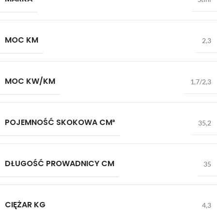
MOC KM
2,3
MOC KW/KM
1,7/2,3
POJEMNOŚĆ SKOKOWA CM³
35,2
DŁUGOŚĆ PROWADNICY CM
35
CIĘŻAR KG
4,3