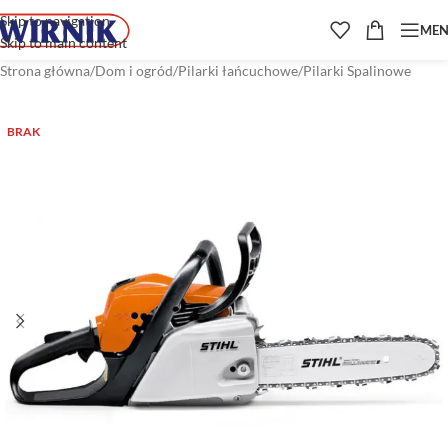
Skip to navigation
ME
Skip to main content
Strona główna
/
Dom i ogród
/
Pilarki łańcuchowe
/
Pilarki Spalinowe
BRAK