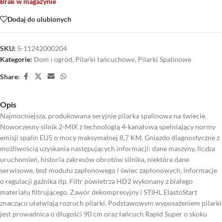
Brak w magazynie
Dodaj do ulubionych
SKU:
S-11242000204
Kategorie:
Dom i ogród
,
Pilarki łańcuchowe
,
Pilarki Spalinowe
Share:
Opis
Najmocniejsza, produkowana seryjnie pilarka spalinowa na świecie.
Nowoczesny silnik 2-MIX z technologią 4-kanałową spełniający normy
emisji spalin EU5 o mocy maksymalnej 8,7 KM. Gniazdo diagnostyczne z
możliwością uzyskania następujących informacji: dane maszyny, liczba
uruchomień, historia zakresów obrotów silnika, niektóre dane
serwisowe, test modułu zapłonowego i świec zapłonowych, informacje
o regulacji gaźnika itp. Filtr powietrza HD2 wykonany z białego
materiału filtrującego. Zawór dekompresyjny i STIHL ElastoStart
znacząco ułatwiają rozruch pilarki. Podstawowym wyposażeniem pilarki
jest prowadnica o długości 90 cm oraz łańcuch Rapid Super o skoku