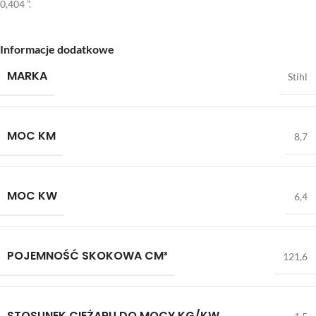
0,404 ”.
Informacje dodatkowe
MARKA
Stihl
MOC KM
8,7
MOC KW
6,4
POJEMNOŚĆ SKOKOWA CM³
121,6
STOSUNEK CIĘŻARU DO MOCY KG/KW