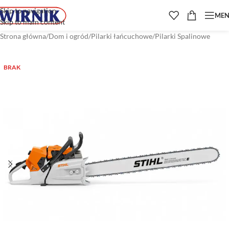
Skip to navigation
ME
Skip to main content
Strona główna
/
Dom i ogród
/
Pilarki łańcuchowe
/
Pilarki Spalinowe
BRAK