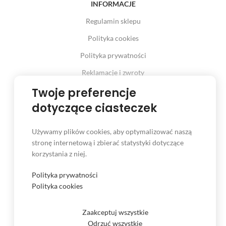
INFORMACJE
Regulamin sklepu
Polityka cookies
Polityka prywatności
Reklamacje i zwroty
Prawo odstąpienia od umowy
Twoje preferencje
dotyczące ciasteczek
Używamy plików cookies, aby optymalizować naszą
INFORMACJE
stronę internetową i zbierać statystyki dotyczące
korzystania z niej.
Serwis
Kontakt
Polityka prywatności
Polityka cookies
Czas i koszt dostawy
Formy płatności
Zaakceptuj wszystkie
Odrzuć wszystkie