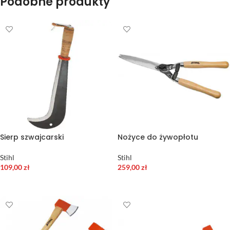
Podobne produkty
Sierp szwajcarski
Nożyce do żywopłotu
Stihl
Stihl
109,00
zł
259,00
zł
DODAJ DO KOSZYKA
DODAJ DO KOSZYKA