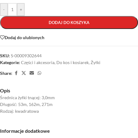
-
+
DODAJ DO KOSZYKA
Dodaj do ulubionych
SKU:
S-00009302644
Kategorie:
Części i akcesoria
,
Do kos i kosiarek
,
Żyłki
Share:
Opis
Średnica żyłki tnącej: 3,0mm
Długość: 53m, 162m, 271m
Rodzaj: kwadratowa
Informacje dodatkowe