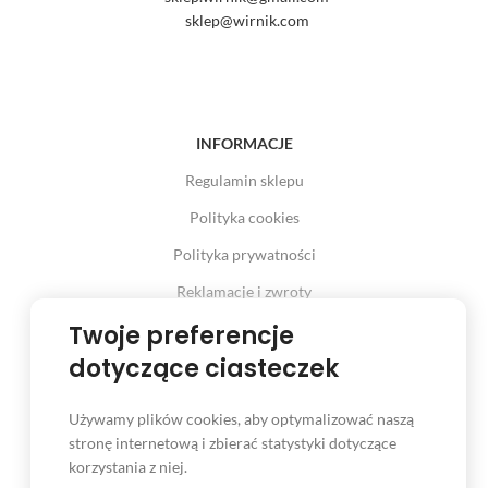
sklep@wirnik.com
INFORMACJE
Regulamin sklepu
Polityka cookies
Polityka prywatności
Reklamacje i zwroty
Prawo odstąpienia od umowy
Twoje preferencje
dotyczące ciasteczek
Używamy plików cookies, aby optymalizować naszą
INFORMACJE
stronę internetową i zbierać statystyki dotyczące
korzystania z niej.
Serwis