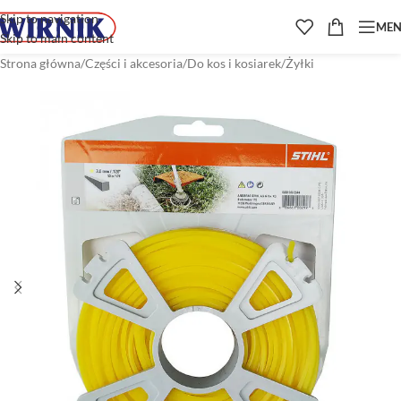
Skip to navigation
ME
Skip to main content
Strona główna
/
Części i akcesoria
/
Do kos i kosiarek
/
Żyłki