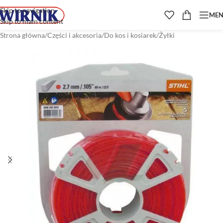
Skip to navigation
ME
Skip to main content
Strona główna
/
Części i akcesoria
/
Do kos i kosiarek
/
Żyłki