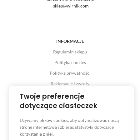
sklep@wirnik.com
INFORMACJE
Regulamin sklepu
Polityka cookies
Polityka prywatności
Reklamacje i zwroty
Prawo odstąpienia od umowy
Twoje preferencje
dotyczące ciasteczek
Używamy plików cookies, aby optymalizować naszą
INFORMACJE
stronę internetową i zbierać statystyki dotyczące
korzystania z niej.
Serwis