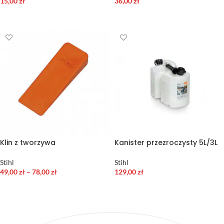
15,00
zł
36,00
zł
DODAJ DO KOSZYKA
DODAJ DO KOSZYKA
Klin z tworzywa
Kanister przezroczysty 5L/3L
Stihl
Stihl
49,00
zł
–
78,00
zł
129,00
zł
WYBIERZ OPCJE
DODAJ DO KOSZYKA