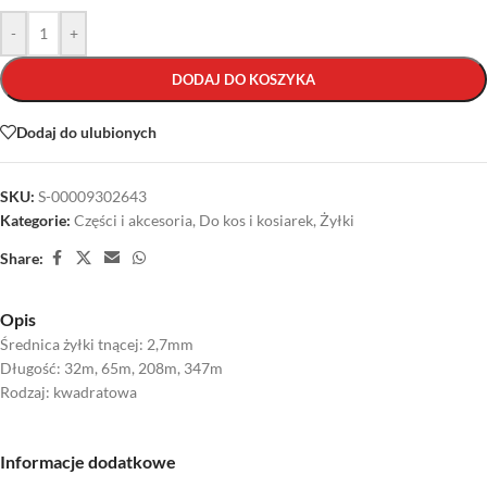
-
+
DODAJ DO KOSZYKA
Dodaj do ulubionych
SKU:
S-00009302643
Kategorie:
Części i akcesoria
,
Do kos i kosiarek
,
Żyłki
Share:
Opis
Średnica żyłki tnącej: 2,7mm
Długość: 32m, 65m, 208m, 347m
Rodzaj: kwadratowa
Informacje dodatkowe