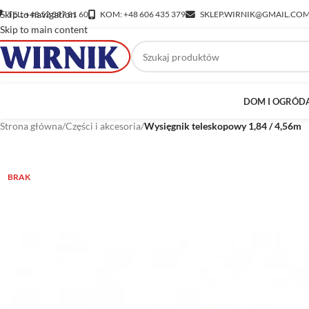
Skip to navigation
TEL: +48 52 397 81 60
KOM: +48 606 435 379
SKLEP.WIRNIK@GMAIL.CO
Skip to main content
DOM I OGRÓD
Strona główna
/
Części i akcesoria
/
Wysięgnik teleskopowy 1,84 / 4,56m
BRAK