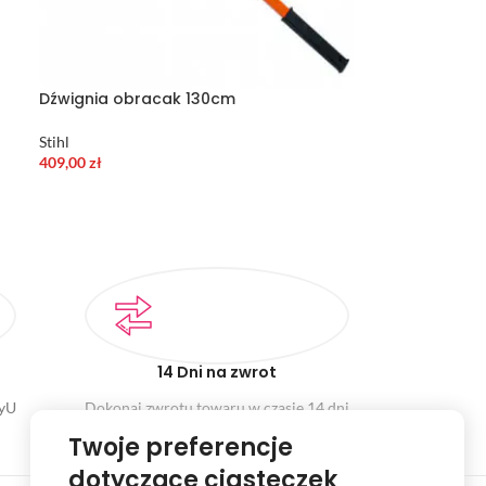
Dźwignia obracak 130cm
Stihl
409,00
zł
14 Dni na zwrot
ayU
Dokonaj zwrotu towaru w czasie 14 dni
Twoje preferencje
dotyczące ciasteczek