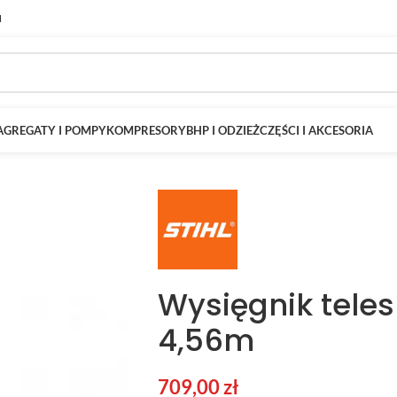
M
AGREGATY I POMPY
KOMPRESORY
BHP I ODZIEŻ
CZĘŚCI I AKCESORIA
Wysięgnik teles
4,56m
709,00
zł