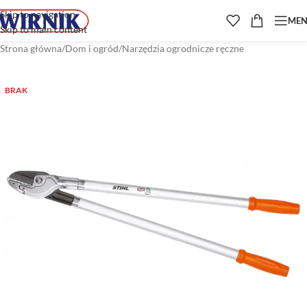
Skip to navigation
ME
Skip to main content
Strona główna
/
Dom i ogród
/
Narzędzia ogrodnicze ręczne
BRAK